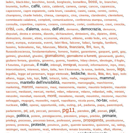
,
,
,
,
,
,
,
,
,
bossi
laden
black-bloc
bocchino
bondi
borghezio
borsellino
br
brancher
,
, caffé,
,
,
,
,
,
,
brunetta
buffon
calcio
calderoli
camera
campi
cancro
caparezza
,
,
,
,
,
,
,
,
capezzone
capro espiatorio
carla bruni
casalesi
casini
casta
centro
cerino
,
,
,
,
,
,
,
,
champions
charlie hebdo
chiesa
ciarrapico
cina
cinema
clandestini
clientelismi
,
,
,
,
,
commissario calabresi
complotti
comunicazione
conferenza stampa
consensi
,
,
,
,
,
,
,
,
,
consulta
copertine
copione
corano
corruzione
cortei
costituzione
craxi
crescita
crisi
,
, d'alema,
, dell'utri,
, democrazia,
,
crollo
debito
demanio
denunce
,
,
,
,
,
,
,
,
deputati
destra e sinistra
diavolo
dichiarazioni
dimissioni
dio
dipietro
diritti
,
,
,
,
,
,
,
,
,
divinazioni
dossier
ebrei
economia
elezioni
elitismo
emilio fede
eni
escort
,
,
,
,
,
,
,
,
,
esteri
europa
eutanasia
eventi
fabri fibra
falcone
fallaci
famiglia
familismi
,
,
,
,
,
,
,
,
,
fini
fiducia
finanziaria
fassino
federalismo
fiat
fidanzate
fiom
fli
,
,
,
,
,
,
,
,
flussodicoscienza
fondamentalismo
fornero
frattini
garantismo
gasparri
gatti
gay
,
,
,
giornalismo
,
,
,
,
giornalismo a fumetti
gelmini
gheddafi
ghedini
giovanardi
giudici
,
,
,
,
,
,
,
,
giuliano ferrara
giustizia
governo
guerra
hawkins
hilary clinton
ideologie
il foglio
,
, il male,
,
,
,
,
,
,
immigrati
il futurista
il giornale
imbrogli
incendi
informazione
inps
inter
,
,
,
,
,
,
,
,
lega
,
intercettazioni
interessi
islam
italia
ken il kosovaro
la russa
lavitola
lavoro
,
,
, lesbiche,
,
,
,
,
libia
legalità
legge ad personam
legge elettorale
libertà
libri
lippi
lodo
,
,
,
, lusi,
,
,
,
, mamma!,
alfano
logge
lula
lupi
luttazzi
lutto
mafia
maggioranza
, mantello dell'invisibilità,
,
,
,
manovra
maometto
marcegaglia
marchionne
,
,
,
,
,
,
,
maroni
marketing
marrazzo
masi
massoneria
master
maurizio belpietro
maurizio
,
,
,
,
,
,
,
,
,
,
sacconi
mediaset
mercati
merkel
milan
milanese
milano
miliardari
mills
ministri
,
,
,
,
,
,
,
,
monti
minzolini
mondiali
monicelli
moralismo
moratti
mourinho
mozione
mucchio
,
,
,
,
,
, no-tav,
,
selvaggio
mugugni
mussolini
napoli
napolitano
nicola porro
nobel
, odio,
,
,
,
,
,
,
,
,
nucleare
operai
opportunità
oslo
outing
p4
padania
papa
parentopoli
pg11
,
,
,
,
,
,
, pil,
, pipì,
pd
parlamento
pdl
peccati
pensioni
piersilvio
pionati
, politica,
,
,
,
,
, primarie,
plagio
potere
prestigiacomo
previsioni
priapo
priebke
,
,
,
,
,
,
,
propaganda
privilegi
processo
processo breve
professori
promo
prostituzione
,
, proteste,
,
,
,
,
,
,
protesi
protesta
province
putin
quentin tarantino
quizzone
rai
rating
,
,
,
,
,
,
,
,
,
ratzinger
rauti
razzismo
reati
referendum
renato brunetta
ricatto
rifiuti
riforme