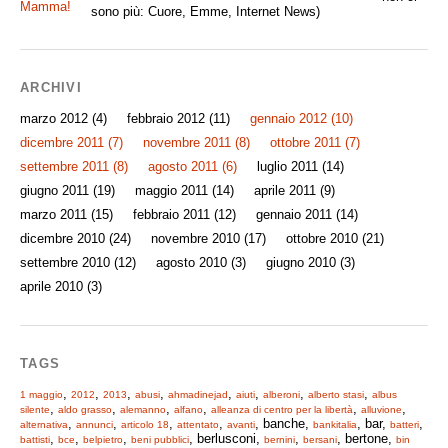
Mamma!
sono più: Cuore, Emme, Internet News)
ARCHIVI
marzo 2012
(4)
febbraio 2012
(11)
gennaio 2012
(10)
dicembre 2011
(7)
novembre 2011
(8)
ottobre 2011
(7)
settembre 2011
(8)
agosto 2011
(6)
luglio 2011
(14)
giugno 2011
(19)
maggio 2011
(14)
aprile 2011
(9)
marzo 2011
(15)
febbraio 2011
(12)
gennaio 2011
(14)
dicembre 2010
(24)
novembre 2010
(17)
ottobre 2010
(21)
settembre 2010
(12)
agosto 2010
(3)
giugno 2010
(3)
aprile 2010
(3)
TAGS
,
,
,
,
,
,
,
,
1 maggio
2012
2013
abusi
ahmadinejad
aiuti
alberoni
alberto stasi
albus
,
,
,
,
,
,
silente
aldo grasso
alemanno
alfano
alleanza di centro per la libertà
alluvione
,
,
,
,
, banche,
, bar,
,
alternativa
annunci
articolo 18
attentato
avanti
bankitalia
batteri
,
,
,
, berlusconi,
,
, bertone,
battisti
bce
belpietro
beni pubblici
bernini
bersani
bin