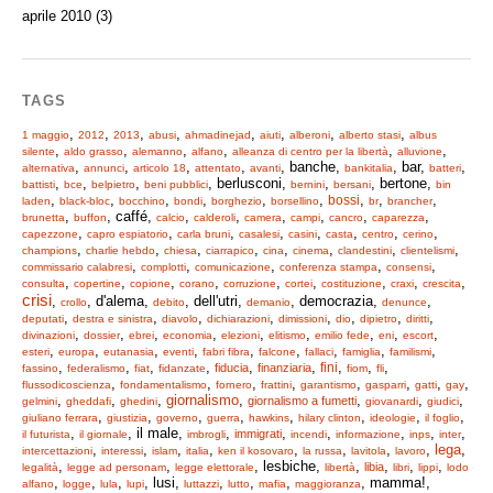
aprile 2010
(3)
TAGS
,
,
,
,
,
,
,
,
1 maggio
2012
2013
abusi
ahmadinejad
aiuti
alberoni
alberto stasi
albus
,
,
,
,
,
,
silente
aldo grasso
alemanno
alfano
alleanza di centro per la libertà
alluvione
,
,
,
,
, banche,
, bar,
,
alternativa
annunci
articolo 18
attentato
avanti
bankitalia
batteri
,
,
,
, berlusconi,
,
, bertone,
battisti
bce
belpietro
beni pubblici
bernini
bersani
bin
,
,
,
,
,
,
,
,
,
bossi
laden
black-bloc
bocchino
bondi
borghezio
borsellino
br
brancher
,
, caffé,
,
,
,
,
,
,
brunetta
buffon
calcio
calderoli
camera
campi
cancro
caparezza
,
,
,
,
,
,
,
,
capezzone
capro espiatorio
carla bruni
casalesi
casini
casta
centro
cerino
,
,
,
,
,
,
,
,
champions
charlie hebdo
chiesa
ciarrapico
cina
cinema
clandestini
clientelismi
,
,
,
,
,
commissario calabresi
complotti
comunicazione
conferenza stampa
consensi
,
,
,
,
,
,
,
,
,
consulta
copertine
copione
corano
corruzione
cortei
costituzione
craxi
crescita
crisi
,
, d'alema,
, dell'utri,
, democrazia,
,
crollo
debito
demanio
denunce
,
,
,
,
,
,
,
,
deputati
destra e sinistra
diavolo
dichiarazioni
dimissioni
dio
dipietro
diritti
,
,
,
,
,
,
,
,
,
divinazioni
dossier
ebrei
economia
elezioni
elitismo
emilio fede
eni
escort
,
,
,
,
,
,
,
,
,
esteri
europa
eutanasia
eventi
fabri fibra
falcone
fallaci
famiglia
familismi
,
,
,
,
,
,
,
,
,
fini
fiducia
finanziaria
fassino
federalismo
fiat
fidanzate
fiom
fli
,
,
,
,
,
,
,
,
flussodicoscienza
fondamentalismo
fornero
frattini
garantismo
gasparri
gatti
gay
,
,
,
giornalismo
,
,
,
,
giornalismo a fumetti
gelmini
gheddafi
ghedini
giovanardi
giudici
,
,
,
,
,
,
,
,
giuliano ferrara
giustizia
governo
guerra
hawkins
hilary clinton
ideologie
il foglio
,
, il male,
,
,
,
,
,
,
immigrati
il futurista
il giornale
imbrogli
incendi
informazione
inps
inter
,
,
,
,
,
,
,
,
lega
,
intercettazioni
interessi
islam
italia
ken il kosovaro
la russa
lavitola
lavoro
,
,
, lesbiche,
,
,
,
,
libia
legalità
legge ad personam
legge elettorale
libertà
libri
lippi
lodo
,
,
,
, lusi,
,
,
,
, mamma!,
alfano
logge
lula
lupi
luttazzi
lutto
mafia
maggioranza