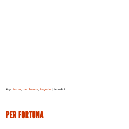
Tags:
lavoro
,
marchionne
,
tragedie
| Permalink
PER FORTUNA