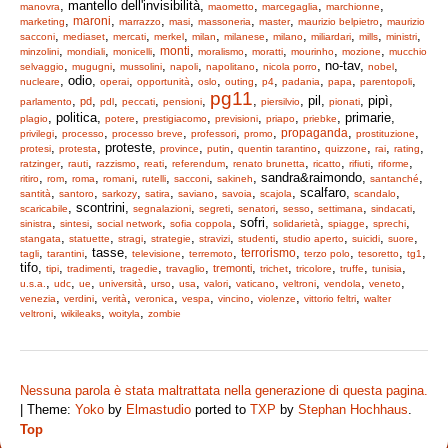
, mantello dell'invisibilità,
,
,
,
manovra
maometto
marcegaglia
marchionne
,
,
,
,
,
,
,
maroni
marketing
marrazzo
masi
massoneria
master
maurizio belpietro
maurizio
,
,
,
,
,
,
,
,
,
,
sacconi
mediaset
mercati
merkel
milan
milanese
milano
miliardari
mills
ministri
,
,
,
,
,
,
,
,
monti
minzolini
mondiali
monicelli
moralismo
moratti
mourinho
mozione
mucchio
,
,
,
,
,
, no-tav,
,
selvaggio
mugugni
mussolini
napoli
napolitano
nicola porro
nobel
, odio,
,
,
,
,
,
,
,
,
nucleare
operai
opportunità
oslo
outing
p4
padania
papa
parentopoli
pg11
,
,
,
,
,
,
, pil,
, pipì,
pd
parlamento
pdl
peccati
pensioni
piersilvio
pionati
, politica,
,
,
,
,
, primarie,
plagio
potere
prestigiacomo
previsioni
priapo
priebke
,
,
,
,
,
,
,
propaganda
privilegi
processo
processo breve
professori
promo
prostituzione
,
, proteste,
,
,
,
,
,
,
protesi
protesta
province
putin
quentin tarantino
quizzone
rai
rating
,
,
,
,
,
,
,
,
,
ratzinger
rauti
razzismo
reati
referendum
renato brunetta
ricatto
rifiuti
riforme
,
,
,
,
,
,
, sandra&raimondo,
,
ritiro
rom
roma
romani
rutelli
sacconi
sakineh
santanché
,
,
,
,
,
,
, scalfaro,
,
santità
santoro
sarkozy
satira
saviano
savoia
scajola
scandalo
, scontrini,
,
,
,
,
,
,
scaricabile
segnalazioni
segreti
senatori
sesso
settimana
sindacati
,
,
,
, sofri,
,
,
,
sinistra
sintesi
social network
sofia coppola
solidarietà
spiagge
sprechi
,
,
,
,
,
,
,
,
,
stangata
statuette
stragi
strategie
stravizi
studenti
studio aperto
suicidi
suore
,
, tasse,
,
,
,
,
,
,
terrorismo
tagli
tarantini
televisione
terremoto
terzo polo
tesoretto
tg1
tifo,
,
,
,
,
,
,
,
,
,
tremonti
tipi
tradimenti
tragedie
travaglio
trichet
tricolore
truffe
tunisia
,
,
,
,
,
,
,
,
,
,
,
u.s.a.
udc
ue
università
urso
usa
valori
vaticano
veltroni
vendola
veneto
,
,
,
,
,
,
,
,
venezia
verdini
verità
veronica
vespa
vincino
violenze
vittorio feltri
walter
,
,
,
veltroni
wikileaks
woityla
zombie
Nessuna parola è stata maltrattata nella generazione di questa pagina.
|
Theme:
Yoko
by
Elmastudio
ported to
TXP
by
Stephan Hochhaus
.
Top