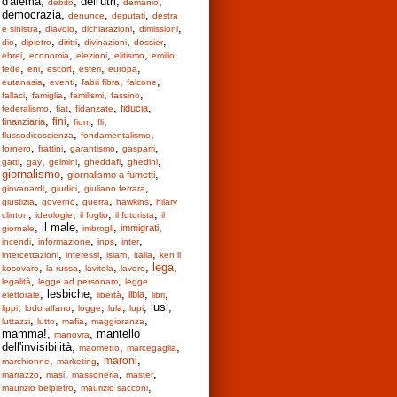
d'alema,
, dell'utri,
,
debito
demanio
democrazia,
,
,
denunce
deputati
destra
,
,
,
,
e sinistra
diavolo
dichiarazioni
dimissioni
,
,
,
,
,
dio
dipietro
diritti
divinazioni
dossier
,
,
,
,
ebrei
economia
elezioni
elitismo
emilio
,
,
,
,
,
fede
eni
escort
esteri
europa
,
,
,
,
eutanasia
eventi
fabri fibra
falcone
,
,
,
,
fallaci
famiglia
familismi
fassino
,
,
,
,
fiducia
federalismo
fiat
fidanzate
,
,
,
,
fini
finanziaria
fiom
fli
,
,
flussodicoscienza
fondamentalismo
,
,
,
,
fornero
frattini
garantismo
gasparri
,
,
,
,
,
gatti
gay
gelmini
gheddafi
ghedini
giornalismo
,
,
giornalismo a fumetti
,
,
,
giovanardi
giudici
giuliano ferrara
,
,
,
,
giustizia
governo
guerra
hawkins
hilary
,
,
,
,
clinton
ideologie
il foglio
il futurista
il
, il male,
,
,
immigrati
giornale
imbrogli
,
,
,
,
incendi
informazione
inps
inter
,
,
,
,
intercettazioni
interessi
islam
italia
ken il
,
,
,
,
lega
,
kosovaro
la russa
lavitola
lavoro
,
,
legalità
legge ad personam
legge
, lesbiche,
,
,
,
libia
elettorale
libertà
libri
,
,
,
,
, lusi,
lippi
lodo alfano
logge
lula
lupi
,
,
,
,
luttazzi
lutto
mafia
maggioranza
mamma!,
, mantello
manovra
dell'invisibilità,
,
,
maometto
marcegaglia
,
,
,
maroni
marchionne
marketing
,
,
,
,
marrazzo
masi
massoneria
master
,
,
maurizio belpietro
maurizio sacconi