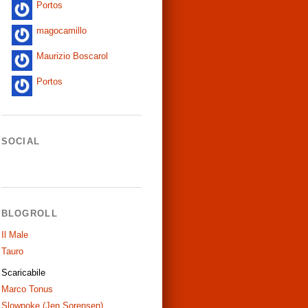
Portos
magocamillo
Maurizio Boscarol
Portos
SOCIAL
BLOGROLL
Il Male
Tauro
Scaricabile
Marco Tonus
Slowpoke (Jen Sorensen)