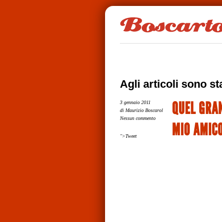
Agli articoli sono sta
QUEL GRAN
3 gennaio 2011
di Maurizio Boscarol
Nessun commento
MIO AMIC
">Tweet