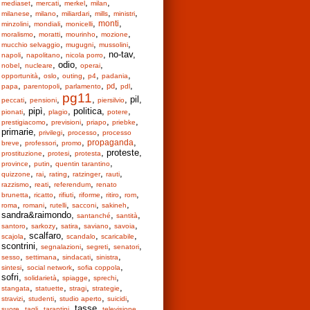
,
,
,
,
mediaset
mercati
merkel
milan
,
,
,
,
,
milanese
milano
miliardari
mills
ministri
,
,
,
,
monti
minzolini
mondiali
monicelli
,
,
,
,
moralismo
moratti
mourinho
mozione
,
,
,
mucchio selvaggio
mugugni
mussolini
,
,
, no-tav,
napoli
napolitano
nicola porro
,
, odio,
,
nobel
nucleare
operai
,
,
,
,
,
opportunità
oslo
outing
p4
padania
,
,
,
,
,
pd
papa
parentopoli
parlamento
pdl
pg11
,
,
,
, pil,
peccati
pensioni
piersilvio
, pipì,
, politica,
,
pionati
plagio
potere
,
,
,
,
prestigiacomo
previsioni
priapo
priebke
primarie,
,
,
privilegi
processo
processo
,
,
,
,
propaganda
breve
professori
promo
,
,
, proteste,
prostituzione
protesi
protesta
,
,
,
province
putin
quentin tarantino
,
,
,
,
,
quizzone
rai
rating
ratzinger
rauti
,
,
,
razzismo
reati
referendum
renato
,
,
,
,
,
,
brunetta
ricatto
rifiuti
riforme
ritiro
rom
,
,
,
,
,
roma
romani
rutelli
sacconi
sakineh
sandra&raimondo,
,
,
santanché
santità
,
,
,
,
,
santoro
sarkozy
satira
saviano
savoia
, scalfaro,
,
,
scajola
scandalo
scaricabile
scontrini,
,
,
,
segnalazioni
segreti
senatori
,
,
,
,
sesso
settimana
sindacati
sinistra
,
,
,
sintesi
social network
sofia coppola
sofri,
,
,
,
solidarietà
spiagge
sprechi
,
,
,
,
stangata
statuette
stragi
strategie
,
,
,
,
stravizi
studenti
studio aperto
suicidi
,
,
, tasse,
,
suore
tagli
tarantini
televisione