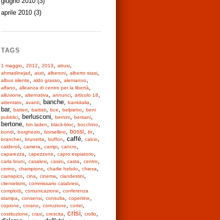
giugno 2010
(3)
aprile 2010
(3)
TAGS
,
,
,
,
1 maggio
2012
2013
abusi
,
,
,
,
ahmadinejad
aiuti
alberoni
alberto stasi
,
,
,
albus silente
aldo grasso
alemanno
,
,
alfano
alleanza di centro per la libertà
,
,
,
,
alluvione
alternativa
annunci
articolo 18
,
, banche,
,
attentato
avanti
bankitalia
bar,
,
,
,
,
batteri
battisti
bce
belpietro
beni
, berlusconi,
,
,
pubblici
bernini
bersani
bertone,
,
,
,
bin laden
black-bloc
bocchino
,
,
,
,
,
bossi
bondi
borghezio
borsellino
br
,
,
, caffé,
,
brancher
brunetta
buffon
calcio
,
,
,
,
calderoli
camera
campi
cancro
,
,
,
caparezza
capezzone
capro espiatorio
,
,
,
,
,
carla bruni
casalesi
casini
casta
centro
,
,
,
,
cerino
champions
charlie hebdo
chiesa
,
,
,
,
ciarrapico
cina
cinema
clandestini
,
,
clientelismi
commissario calabresi
,
,
complotti
comunicazione
conferenza
,
,
,
,
stampa
consensi
consulta
copertine
,
,
,
,
copione
corano
corruzione
cortei
crisi
,
,
,
,
,
costituzione
craxi
crescita
crollo