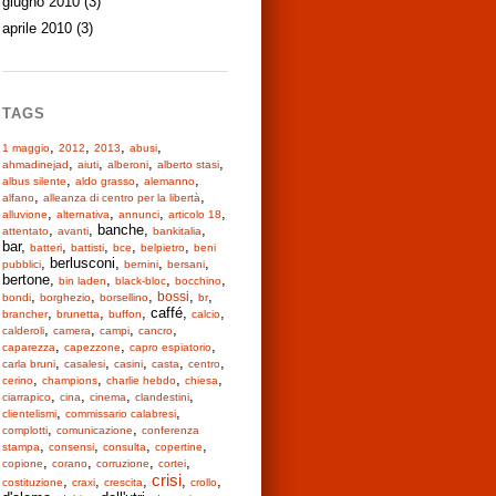
giugno 2010
(3)
aprile 2010
(3)
TAGS
,
,
,
,
1 maggio
2012
2013
abusi
,
,
,
,
ahmadinejad
aiuti
alberoni
alberto stasi
,
,
,
albus silente
aldo grasso
alemanno
,
,
alfano
alleanza di centro per la libertà
,
,
,
,
alluvione
alternativa
annunci
articolo 18
,
, banche,
,
attentato
avanti
bankitalia
bar,
,
,
,
,
batteri
battisti
bce
belpietro
beni
, berlusconi,
,
,
pubblici
bernini
bersani
bertone,
,
,
,
bin laden
black-bloc
bocchino
,
,
,
,
,
bossi
bondi
borghezio
borsellino
br
,
,
, caffé,
,
brancher
brunetta
buffon
calcio
,
,
,
,
calderoli
camera
campi
cancro
,
,
,
caparezza
capezzone
capro espiatorio
,
,
,
,
,
carla bruni
casalesi
casini
casta
centro
,
,
,
,
cerino
champions
charlie hebdo
chiesa
,
,
,
,
ciarrapico
cina
cinema
clandestini
,
,
clientelismi
commissario calabresi
,
,
complotti
comunicazione
conferenza
,
,
,
,
stampa
consensi
consulta
copertine
,
,
,
,
copione
corano
corruzione
cortei
crisi
,
,
,
,
,
costituzione
craxi
crescita
crollo