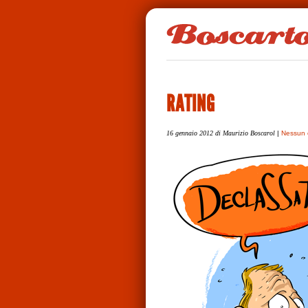
RATING
16 gennaio 2012
di Maurizio Boscarol
|
Nessun