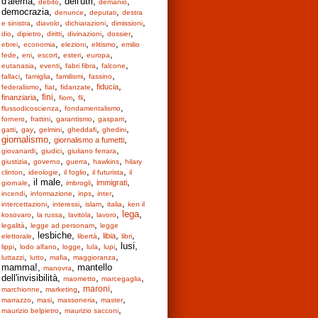
d'alema,
, dell'utri,
,
debito
demanio
democrazia,
,
,
denunce
deputati
destra
,
,
,
,
e sinistra
diavolo
dichiarazioni
dimissioni
,
,
,
,
,
dio
dipietro
diritti
divinazioni
dossier
,
,
,
,
ebrei
economia
elezioni
elitismo
emilio
,
,
,
,
,
fede
eni
escort
esteri
europa
,
,
,
,
eutanasia
eventi
fabri fibra
falcone
,
,
,
,
fallaci
famiglia
familismi
fassino
,
,
,
,
fiducia
federalismo
fiat
fidanzate
,
,
,
,
fini
finanziaria
fiom
fli
,
,
flussodicoscienza
fondamentalismo
,
,
,
,
fornero
frattini
garantismo
gasparri
,
,
,
,
,
gatti
gay
gelmini
gheddafi
ghedini
giornalismo
,
,
giornalismo a fumetti
,
,
,
giovanardi
giudici
giuliano ferrara
,
,
,
,
giustizia
governo
guerra
hawkins
hilary
,
,
,
,
clinton
ideologie
il foglio
il futurista
il
, il male,
,
,
immigrati
giornale
imbrogli
,
,
,
,
incendi
informazione
inps
inter
,
,
,
,
intercettazioni
interessi
islam
italia
ken il
,
,
,
,
lega
,
kosovaro
la russa
lavitola
lavoro
,
,
legalità
legge ad personam
legge
, lesbiche,
,
,
,
libia
elettorale
libertà
libri
,
,
,
,
, lusi,
lippi
lodo alfano
logge
lula
lupi
,
,
,
,
luttazzi
lutto
mafia
maggioranza
mamma!,
, mantello
manovra
dell'invisibilità,
,
,
maometto
marcegaglia
,
,
,
maroni
marchionne
marketing
,
,
,
,
marrazzo
masi
massoneria
master
,
,
maurizio belpietro
maurizio sacconi