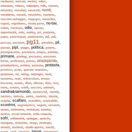
,
,
,
,
mediaset
mercati
merkel
milan
,
,
,
,
,
milanese
milano
miliardari
mills
ministri
,
,
,
,
monti
minzolini
mondiali
monicelli
,
,
,
,
moralismo
moratti
mourinho
mozione
,
,
,
mucchio selvaggio
mugugni
mussolini
,
,
, no-tav,
napoli
napolitano
nicola porro
,
, odio,
,
nobel
nucleare
operai
,
,
,
,
,
opportunità
oslo
outing
p4
padania
,
,
,
,
,
pd
papa
parentopoli
parlamento
pdl
pg11
,
,
,
, pil,
peccati
pensioni
piersilvio
, pipì,
, politica,
,
pionati
plagio
potere
,
,
,
,
prestigiacomo
previsioni
priapo
priebke
primarie,
,
,
privilegi
processo
processo
,
,
,
,
propaganda
breve
professori
promo
,
,
, proteste,
prostituzione
protesi
protesta
,
,
,
province
putin
quentin tarantino
,
,
,
,
,
quizzone
rai
rating
ratzinger
rauti
,
,
,
razzismo
reati
referendum
renato
,
,
,
,
,
,
brunetta
ricatto
rifiuti
riforme
ritiro
rom
,
,
,
,
,
roma
romani
rutelli
sacconi
sakineh
sandra&raimondo,
,
,
santanché
santità
,
,
,
,
,
santoro
sarkozy
satira
saviano
savoia
, scalfaro,
,
,
scajola
scandalo
scaricabile
scontrini,
,
,
,
segnalazioni
segreti
senatori
,
,
,
,
sesso
settimana
sindacati
sinistra
,
,
,
sintesi
social network
sofia coppola
sofri,
,
,
,
solidarietà
spiagge
sprechi
,
,
,
,
stangata
statuette
stragi
strategie
,
,
,
,
stravizi
studenti
studio aperto
suicidi
,
,
, tasse,
,
suore
tagli
tarantini
televisione