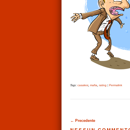
Tags:
casalesi
,
mafia
,
rating
|
Permalink
← Precedente