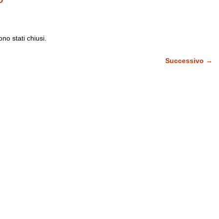
O
no stati chiusi.
Successivo →