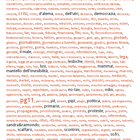
,
,
,
,
,
clientelismi
commissario calabresi
complotti
comunicazione
conferenza stampa
,
,
,
,
,
,
,
,
,
consensi
consulta
copertine
copione
corano
corruzione
cortei
costituzione
craxi
crisi
,
,
, d'alema,
, dell'utri,
, democrazia,
,
crescita
crollo
debito
demanio
denunce
,
,
,
,
,
,
,
,
dio
deputati
destra e sinistra
diavolo
dichiarazioni
dimissioni
dipietro
diritti
,
,
,
,
,
,
,
,
,
,
elezioni
esteri
divinazioni
dossier
ebrei
economia
elitismo
emilio fede
eni
escort
,
,
,
,
,
,
,
,
,
europa
eutanasia
eventi
fabri fibra
falcone
fallaci
famiglia
familismi
fassino
,
,
,
,
,
,
,
,
,
fini
fiat
fiducia
finanziaria
fli
flussodicoscienza
federalismo
fidanzate
fiom
,
,
,
,
,
,
,
,
,
gheddafi
fondamentalismo
fornero
frattini
garantismo
gasparri
gatti
gay
gelmini
giornalismo
,
,
,
,
,
,
giornalismo a fumetti
giudici
ghedini
giovanardi
giuliano ferrara
,
,
,
,
,
,
,
,
governo
guerra
giustizia
hawkins
hilary clinton
ideologie
il foglio
il futurista
il
, il male,
,
,
,
,
,
,
immigrati
informazione
giornale
imbrogli
incendi
inps
inter
lega
,
,
,
,
,
,
,
,
,
italia
lavoro
intercettazioni
interessi
islam
ken il kosovaro
la russa
lavitola
,
,
, lesbiche,
,
,
,
,
libia
legalità
legge ad personam
legge elettorale
libertà
libri
lippi
lodo
,
,
,
, lusi,
,
,
,
, mamma!,
,
mafia
alfano
logge
lula
lupi
luttazzi
lutto
maggioranza
manovra
mantello dell'invisibilità,
,
,
,
,
,
maroni
marchionne
maometto
marcegaglia
marketing
,
,
,
,
,
,
,
masi
mediaset
marrazzo
massoneria
master
maurizio belpietro
maurizio sacconi
,
,
,
,
,
,
,
,
,
,
merkel
mercati
milan
milanese
milano
miliardari
mills
ministri
minzolini
mondiali
,
,
,
,
,
,
,
,
monti
monicelli
moralismo
moratti
mourinho
mozione
mucchio selvaggio
mugugni
,
,
,
, no-tav,
,
, odio,
,
mussolini
napoli
napolitano
nicola porro
nobel
nucleare
operai
,
,
,
,
,
,
,
,
,
,
,
papa
pd
opportunità
oslo
outing
p4
padania
parentopoli
parlamento
pdl
peccati
pg11
,
,
, pil,
, pipì,
, politica,
,
,
pensioni
piersilvio
pionati
plagio
potere
prestigiacomo
,
,
, primarie,
,
,
,
,
previsioni
priapo
priebke
privilegi
processo
processo breve
professori
,
,
,
,
, proteste,
,
,
propaganda
protesta
promo
prostituzione
protesi
province
putin
,
,
,
,
,
,
,
,
,
rai
referendum
quentin tarantino
quizzone
rating
ratzinger
rauti
razzismo
reati
,
,
,
,
,
,
,
,
,
,
,
rifiuti
riforme
renato brunetta
ricatto
ritiro
rom
roma
romani
rutelli
sacconi
sakineh
sandra&raimondo,
,
,
,
,
,
,
,
santanché
santità
santoro
sarkozy
satira
saviano
savoia
, scalfaro,
,
, scontrini,
,
,
,
scajola
scandalo
scaricabile
segnalazioni
segreti
senatori
,
,
,
,
,
,
, sofri,
sesso
settimana
sindacati
sinistra
sintesi
social network
sofia coppola
,
,
,
,
,
,
,
,
,
solidarietà
spiagge
sprechi
stangata
statuette
stragi
strategie
stravizi
studenti
studio