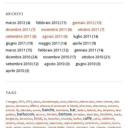
ARCHIVI
marzo 2012
(4)
febbraio 2012
(11)
gennaio 2012
(10)
dicembre 2011
(7)
novembre 2011
(8)
ottobre 2011
(7)
settembre 2011
(8)
agosto 2011
(6)
luglio 2011
(14)
giugno 2011
(19)
maggio 2011
(14)
aprile 2011
(9)
marzo 2011
(15)
febbraio 2011
(12)
gennaio 2011
(14)
dicembre 2010
(24)
novembre 2010
(17)
ottobre 2010
(21)
settembre 2010
(12)
agosto 2010
(3)
giugno 2010
(3)
aprile 2010
(3)
TAGS
,
,
,
,
,
,
,
,
,
1 maggio
2012
2013
abusi
ahmadinejad
aiuti
alberoni
alberto stasi
albus silente
aldo
,
,
,
,
,
,
,
alfano
grasso
alemanno
alleanza di centro per la libertà
alluvione
alternativa
annunci
,
,
, banche,
, bar,
,
,
,
,
articolo 18
attentato
avanti
bankitalia
batteri
battisti
bce
belpietro
beni
, berlusconi,
,
, bertone,
,
,
,
,
pubblici
bernini
bersani
bin laden
black-bloc
bocchino
bondi
,
,
,
,
,
,
, caffé,
,
,
bossi
calderoli
borghezio
borsellino
br
brancher
brunetta
buffon
calcio
,
,
,
,
,
,
,
,
,
camera
campi
cancro
caparezza
capezzone
capro espiatorio
carla bruni
casalesi
casini
,
,
,
,
,
,
,
,
,
,
casta
centro
cerino
champions
charlie hebdo
chiesa
ciarrapico
cina
cinema
clandestini