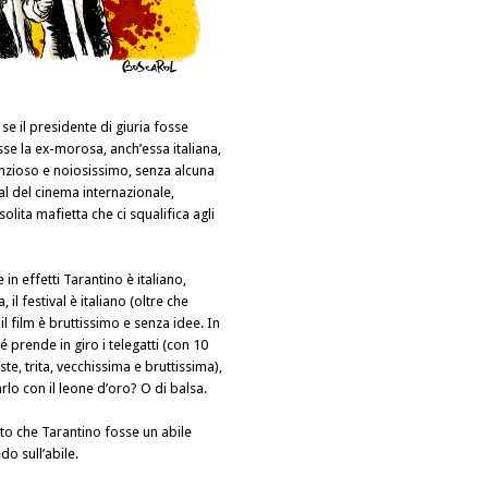
 se il presidente di giuria fosse
sse la ex-morosa, anch’essa italiana,
enzioso e noiosissimo, senza alcuna
val del cinema internazionale,
olita mafietta che ci squalifica agli
.
 in effetti Tarantino è italiano,
 il festival è italiano (oltre che
 il film è bruttissimo e senza idee. In
prende in giro i telegatti (con 10
iste, trita, vecchissima e bruttissima),
o con il leone d’oro? O di balsa.
o che Tarantino fosse un abile
do sull’abile.