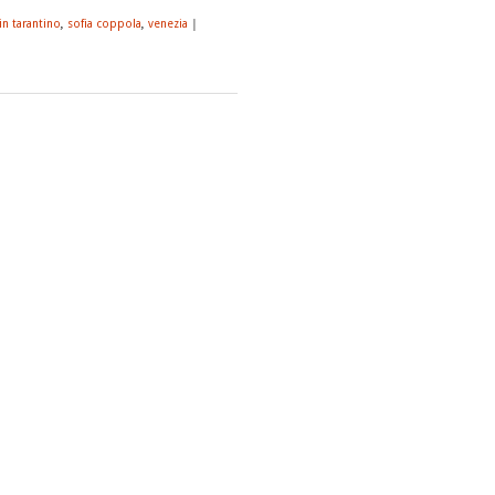
in tarantino
,
sofia coppola
,
venezia
|