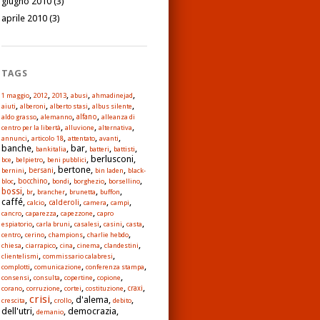
giugno 2010
(3)
aprile 2010
(3)
TAGS
,
,
,
,
,
1 maggio
2012
2013
abusi
ahmadinejad
,
,
,
,
aiuti
alberoni
alberto stasi
albus silente
,
,
,
alfano
aldo grasso
alemanno
alleanza di
,
,
,
centro per la libertà
alluvione
alternativa
,
,
,
,
annunci
articolo 18
attentato
avanti
banche,
, bar,
,
,
bankitalia
batteri
battisti
,
,
, berlusconi,
bce
belpietro
beni pubblici
,
, bertone,
,
bernini
bersani
bin laden
black-
,
,
,
,
,
bloc
bocchino
bondi
borghezio
borsellino
,
,
,
,
,
bossi
br
brancher
brunetta
buffon
caffé,
,
,
,
,
calderoli
calcio
camera
campi
,
,
,
cancro
caparezza
capezzone
capro
,
,
,
,
,
espiatorio
carla bruni
casalesi
casini
casta
,
,
,
,
centro
cerino
champions
charlie hebdo
,
,
,
,
,
chiesa
ciarrapico
cina
cinema
clandestini
,
,
clientelismi
commissario calabresi
,
,
,
complotti
comunicazione
conferenza stampa
,
,
,
,
consensi
consulta
copertine
copione
,
,
,
,
,
corano
corruzione
cortei
costituzione
craxi
crisi
,
,
, d'alema,
,
crescita
crollo
debito
dell'utri,
, democrazia,
demanio