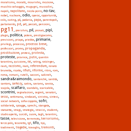
,
,
,
,
moralismo
moratti
mourinho
mozione
,
,
,
mucchio selvaggio
mugugni
mussolini
,
,
, no-tav,
napoli
napolitano
nicola porro
,
, odio,
,
,
nobel
nucleare
operai
opportunità
,
,
,
,
,
,
papa
oslo
outing
p4
padania
parentopoli
,
,
,
,
,
pd
parlamento
pdl
peccati
pensioni
pg11
,
, pil,
, pipì,
piersilvio
pionati
, politica,
,
,
plagio
potere
prestigiacomo
,
,
, primarie,
previsioni
priapo
priebke
,
,
,
privilegi
processo
processo breve
,
,
,
propaganda
professori
promo
,
,
,
protesta
prostituzione
protesi
proteste,
,
,
province
putin
quentin
,
,
,
,
,
rai
tarantino
quizzone
rating
ratzinger
,
,
,
,
referendum
rauti
razzismo
reati
renato
,
,
,
,
,
,
rifiuti
riforme
brunetta
ricatto
ritiro
rom
,
,
,
,
,
roma
romani
rutelli
sacconi
sakineh
sandra&raimondo,
,
,
santanché
santità
,
,
,
,
,
santoro
sarkozy
satira
saviano
savoia
, scalfaro,
,
,
scajola
scandalo
scaricabile
scontrini,
,
,
,
segnalazioni
segreti
senatori
,
,
,
,
,
sesso
settimana
sindacati
sinistra
sintesi
,
, sofri,
social network
sofia coppola
,
,
,
,
solidarietà
spiagge
sprechi
stangata
,
,
,
,
,
statuette
stragi
strategie
stravizi
studenti
,
,
,
,
,
studio aperto
suicidi
suore
tagli
tarantini
tasse,
,
,
,
terrorismo
televisione
terremoto
,
,
, tifo,
,
terzo polo
tesoretto
tg1
tipi
,
,
,
,
tremonti
tradimenti
tragedie
travaglio