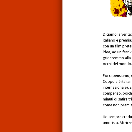
Diciamo la verità:
italiano e premia
con un film pret
idea, ad un festi
grideremmo alla s
occhi del mondo
Poi ci pensiamo, e
Coppola è italiana,
internazionale). E
compenso, poiché 
minuti di satira tr
come non premiarl
Ho sempre credut
umorista. Mi ricre