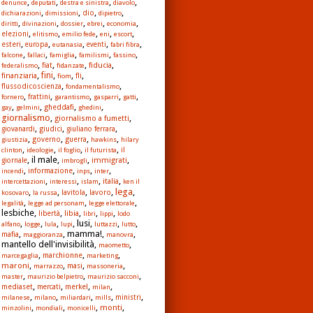
,
,
,
,
denunce
deputati
destra e sinistra
diavolo
,
,
,
,
dio
dichiarazioni
dimissioni
dipietro
,
,
,
,
,
diritti
divinazioni
dossier
ebrei
economia
,
,
,
,
,
elezioni
elitismo
emilio fede
eni
escort
,
,
,
,
,
esteri
europa
eutanasia
eventi
fabri fibra
,
,
,
,
,
falcone
fallaci
famiglia
familismi
fassino
,
,
,
,
fiat
fiducia
federalismo
fidanzate
,
,
,
,
fini
finanziaria
fli
fiom
,
,
flussodicoscienza
fondamentalismo
,
,
,
,
,
fornero
frattini
garantismo
gasparri
gatti
,
,
,
,
gheddafi
gay
gelmini
ghedini
giornalismo
,
,
giornalismo a fumetti
,
,
,
giudici
giovanardi
giuliano ferrara
,
,
,
,
governo
guerra
giustizia
hawkins
hilary
,
,
,
,
clinton
ideologie
il foglio
il futurista
il
, il male,
,
,
immigrati
giornale
imbrogli
,
,
,
,
informazione
incendi
inps
inter
,
,
,
,
italia
intercettazioni
interessi
islam
ken il
lega
,
,
,
,
,
lavoro
kosovaro
la russa
lavitola
,
,
,
legalità
legge ad personam
legge elettorale
lesbiche,
,
,
,
,
libia
libertà
libri
lippi
lodo
,
,
,
, lusi,
,
,
alfano
logge
lula
lupi
luttazzi
lutto
,
, mamma!,
,
mafia
maggioranza
manovra
mantello dell'invisibilità,
,
maometto
,
,
,
marchionne
marcegaglia
marketing
,
,
,
,
maroni
masi
marrazzo
massoneria
,
,
,
master
maurizio belpietro
maurizio sacconi
,
,
,
,
mediaset
merkel
mercati
milan
,
,
,
,
,
milanese
milano
miliardari
mills
ministri
,
,
,
,
monti
minzolini
mondiali
monicelli