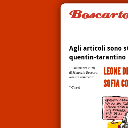
Agli articoli sono s
quentin-tarantino
LEONE D
13 settembre 2010
di Maurizio Boscarol
Nessun commento
SOFIA C
">Tweet