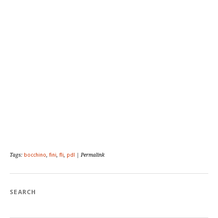
Tags:
bocchino
,
fini
,
fli
,
pdl
| Permalink
SEARCH