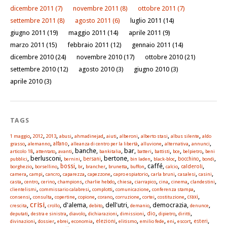
dicembre 2011
(7)
novembre 2011
(8)
ottobre 2011
(7)
settembre 2011
(8)
agosto 2011
(6)
luglio 2011
(14)
giugno 2011
(19)
maggio 2011
(14)
aprile 2011
(9)
marzo 2011
(15)
febbraio 2011
(12)
gennaio 2011
(14)
dicembre 2010
(24)
novembre 2010
(17)
ottobre 2010
(21)
settembre 2010
(12)
agosto 2010
(3)
giugno 2010
(3)
aprile 2010
(3)
TAGS
,
,
,
,
,
,
,
,
,
1 maggio
2012
2013
abusi
ahmadinejad
aiuti
alberoni
alberto stasi
albus silente
aldo
,
,
,
,
,
,
,
alfano
grasso
alemanno
alleanza di centro per la libertà
alluvione
alternativa
annunci
,
,
, banche,
, bar,
,
,
,
,
articolo 18
attentato
avanti
bankitalia
batteri
battisti
bce
belpietro
beni
, berlusconi,
,
, bertone,
,
,
,
,
pubblici
bernini
bersani
bin laden
black-bloc
bocchino
bondi
,
,
,
,
,
,
, caffé,
,
,
bossi
calderoli
borghezio
borsellino
br
brancher
brunetta
buffon
calcio
,
,
,
,
,
,
,
,
,
camera
campi
cancro
caparezza
capezzone
capro espiatorio
carla bruni
casalesi
casini
,
,
,
,
,
,
,
,
,
,
casta
centro
cerino
champions
charlie hebdo
chiesa
ciarrapico
cina
cinema
clandestini
,
,
,
,
,
clientelismi
commissario calabresi
complotti
comunicazione
conferenza stampa
,
,
,
,
,
,
,
,
,
consensi
consulta
copertine
copione
corano
corruzione
cortei
costituzione
craxi
crisi
,
,
, d'alema,
, dell'utri,
, democrazia,
,
crescita
crollo
debito
demanio
denunce
,
,
,
,
,
,
,
,
dio
deputati
destra e sinistra
diavolo
dichiarazioni
dimissioni
dipietro
diritti
,
,
,
,
,
,
,
,
,
,
elezioni
esteri
divinazioni
dossier
ebrei
economia
elitismo
emilio fede
eni
escort