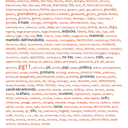
,
,
,
,
,
,
,
,
,
europa
eutanasia
eventi
fabri fibra
falcone
fallaci
famiglia
familismi
fassino
,
,
,
,
,
,
,
,
,
fini
fiat
fiducia
finanziaria
fli
flussodicoscienza
federalismo
fidanzate
fiom
,
,
,
,
,
,
,
,
,
gheddafi
fondamentalismo
fornero
frattini
garantismo
gasparri
gatti
gay
gelmini
giornalismo
,
,
,
,
,
,
giornalismo a fumetti
giudici
ghedini
giovanardi
giuliano ferrara
,
,
,
,
,
,
,
,
governo
guerra
giustizia
hawkins
hilary clinton
ideologie
il foglio
il futurista
il
, il male,
,
,
,
,
,
,
immigrati
informazione
giornale
imbrogli
incendi
inps
inter
lega
,
,
,
,
,
,
,
,
,
italia
lavoro
intercettazioni
interessi
islam
ken il kosovaro
la russa
lavitola
,
,
, lesbiche,
,
,
,
,
libia
legalità
legge ad personam
legge elettorale
libertà
libri
lippi
lodo
,
,
,
, lusi,
,
,
,
, mamma!,
,
mafia
alfano
logge
lula
lupi
luttazzi
lutto
maggioranza
manovra
mantello dell'invisibilità,
,
,
,
,
,
maroni
marchionne
maometto
marcegaglia
marketing
,
,
,
,
,
,
,
masi
mediaset
marrazzo
massoneria
master
maurizio belpietro
maurizio sacconi
,
,
,
,
,
,
,
,
,
,
merkel
mercati
milan
milanese
milano
miliardari
mills
ministri
minzolini
mondiali
,
,
,
,
,
,
,
,
monti
monicelli
moralismo
moratti
mourinho
mozione
mucchio selvaggio
mugugni
,
,
,
, no-tav,
,
, odio,
,
mussolini
napoli
napolitano
nicola porro
nobel
nucleare
operai
,
,
,
,
,
,
,
,
,
,
,
papa
pd
opportunità
oslo
outing
p4
padania
parentopoli
parlamento
pdl
peccati
pg11
,
,
, pil,
, pipì,
, politica,
,
,
pensioni
piersilvio
pionati
plagio
potere
prestigiacomo
,
,
, primarie,
,
,
,
,
previsioni
priapo
priebke
privilegi
processo
processo breve
professori
,
,
,
,
, proteste,
,
,
propaganda
protesta
promo
prostituzione
protesi
province
putin
,
,
,
,
,
,
,
,
,
rai
referendum
quentin tarantino
quizzone
rating
ratzinger
rauti
razzismo
reati
,
,
,
,
,
,
,
,
,
,
,
rifiuti
riforme
renato brunetta
ricatto
ritiro
rom
roma
romani
rutelli
sacconi
sakineh
sandra&raimondo,
,
,
,
,
,
,
,
santanché
santità
santoro
sarkozy
satira
saviano
savoia
, scalfaro,
,
, scontrini,
,
,
,
scajola
scandalo
scaricabile
segnalazioni
segreti
senatori
,
,
,
,
,
,
, sofri,
sesso
settimana
sindacati
sinistra
sintesi
social network
sofia coppola
,
,
,
,
,
,
,
,
,
solidarietà
spiagge
sprechi
stangata
statuette
stragi
strategie
stravizi
studenti
studio
,
,
,
,
, tasse,
,
,
,
terrorismo
aperto
suicidi
suore
tagli
tarantini
televisione
terremoto
terzo
,
,
, tifo,
,
,
,
,
,
,
,
tremonti
polo
tesoretto
tg1
tipi
tradimenti
tragedie
travaglio
trichet
tricolore
,
,
,
,
,
,
,
,
,
,
,
,
truffe
tunisia
u.s.a.
udc
ue
università
urso
usa
valori
vaticano
veltroni
vendola
,
,
,
,
,
,
,
,
,
vittorio feltri
veneto
venezia
verdini
verità
veronica
vespa
vincino
violenze
walter
,
,
,
veltroni
wikileaks
woityla
zombie