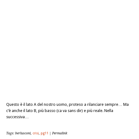
Questo è il lato A del nostro uomo, proteso a rilanciare sempre… Ma
c’è anche il lato B, più basso (ca va sans dir) e più reale. Nella
successiva…
Tags: berlusconi,
crisi
,
pg11
| Permalink