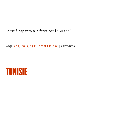
Forse è capitato alla festa per i 150 anni.
Tags:
crisi
,
italia
,
pg11
,
prostituzione
| Permalink
TUNISIE