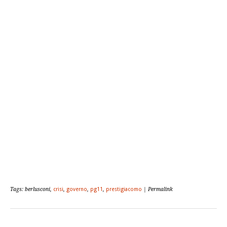
Tags: berlusconi,
crisi
,
governo
,
pg11
,
prestigiacomo
| Permalink