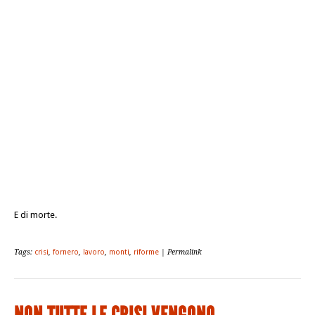
E di morte.
Tags:
crisi
,
fornero
,
lavoro
,
monti
,
riforme
| Permalink