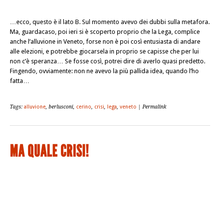
…ecco, questo è il lato B. Sul momento avevo dei dubbi sulla metafora.
Ma, guardacaso, poi ieri si è scoperto proprio che la Lega, complice
anche l’alluvione in Veneto, forse non è poi così entusiasta di andare
alle elezioni, e potrebbe giocarsela in proprio se capisse che per lui
non c’è speranza… Se fosse così, potrei dire di averlo quasi predetto.
Fingendo, ovviamente: non ne avevo la più pallida idea, quando l’ho
fatta…
Tags:
alluvione
, berlusconi,
cerino
,
crisi
,
lega
,
veneto
| Permalink
MA QUALE CRISI!