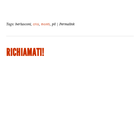
Tags: berlusconi,
crisi
,
monti
, pil | Permalink
RICHIAMATI!