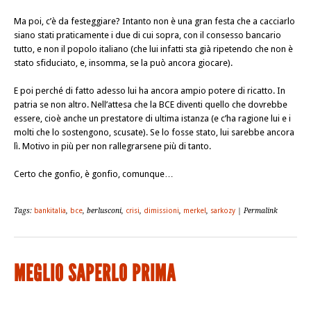
Ma poi, c’è da festeggiare? Intanto non è una gran festa che a cacciarlo
siano stati praticamente i due di cui sopra, con il consesso bancario
tutto, e non il popolo italiano (che lui infatti sta già ripetendo che non è
stato sfiduciato, e, insomma, se la può ancora giocare).
E poi perché di fatto adesso lui ha ancora ampio potere di ricatto. In
patria se non altro. Nell’attesa che la
BCE
diventi quello che dovrebbe
essere, cioè anche un prestatore di ultima istanza (e c’ha ragione lui e i
molti che lo sostengono, scusate). Se lo fosse stato, lui sarebbe ancora
lì. Motivo in più per non rallegrarsene più di tanto.
Certo che gonfio, è gonfio, comunque…
Tags:
bankitalia
,
bce
, berlusconi,
crisi
,
dimissioni
,
merkel
,
sarkozy
| Permalink
MEGLIO SAPERLO PRIMA