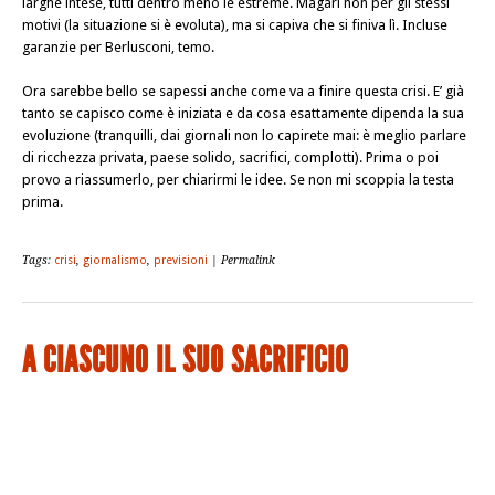
larghe intese, tutti dentro meno le estreme. Magari non per gli stessi
motivi (la situazione si è evoluta), ma si capiva che si finiva lì. Incluse
garanzie per Berlusconi, temo.
Ora sarebbe bello se sapessi anche come va a finire questa crisi. E’ già
tanto se capisco come è iniziata e da cosa esattamente dipenda la sua
evoluzione (tranquilli, dai giornali non lo capirete mai: è meglio parlare
di ricchezza privata, paese solido, sacrifici, complotti). Prima o poi
provo a riassumerlo, per chiarirmi le idee. Se non mi scoppia la testa
prima.
Tags:
crisi
,
giornalismo
,
previsioni
| Permalink
A CIASCUNO IL SUO SACRIFICIO