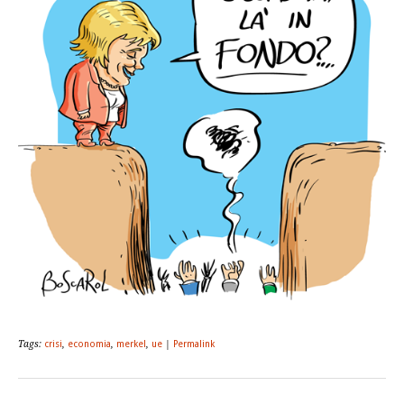
Tags:
crisi
,
economia
,
merkel
,
ue
|
Permalink