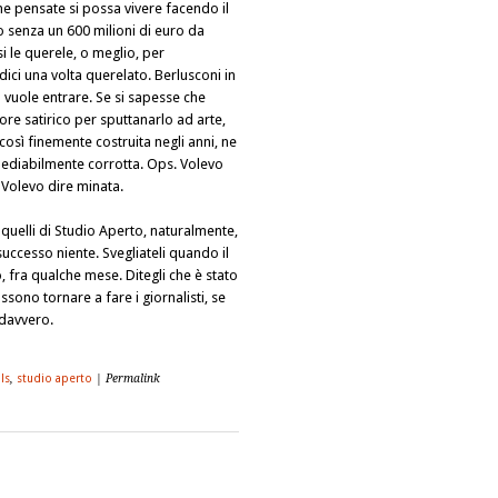
me pensate si possa vivere facendo il
co senza un 600 milioni di euro da
i le querele, o meglio, per
dici una volta querelato. Berlusconi in
 vuole entrare. Se si sapesse che
re satirico per sputtanarlo ad arte,
così finemente costruita negli anni, ne
mediabilmente corrotta. Ops. Volevo
. Volevo dire minata.
 quelli di Studio Aperto, naturalmente,
successo niente. Svegliateli quando il
 fra qualche mese. Ditegli che è stato
sono tornare a fare i giornalisti, se
 davvero.
lls
,
studio aperto
| Permalink