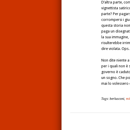
D’altra parte, co
vignettista satiri
parte? Per pagars
corrompersi i giu
questa storia non
paga un disegnato
la sua immagine, 
risulterebbe irri
dire violata. Ops
Non dite niente a
per i quali non è 
governo è caduto,
un sogno. Che pos
mai lo volessero
Tags: berlusconi,
mi