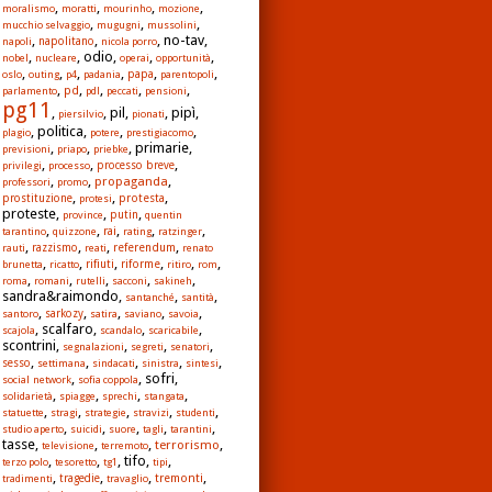
,
,
,
,
moralismo
moratti
mourinho
mozione
,
,
,
mucchio selvaggio
mugugni
mussolini
,
,
, no-tav,
napoli
napolitano
nicola porro
,
, odio,
,
,
nobel
nucleare
operai
opportunità
,
,
,
,
,
,
papa
oslo
outing
p4
padania
parentopoli
,
,
,
,
,
pd
parlamento
pdl
peccati
pensioni
pg11
,
, pil,
, pipì,
piersilvio
pionati
, politica,
,
,
plagio
potere
prestigiacomo
,
,
, primarie,
previsioni
priapo
priebke
,
,
,
privilegi
processo
processo breve
,
,
,
propaganda
professori
promo
,
,
,
protesta
prostituzione
protesi
proteste,
,
,
province
putin
quentin
,
,
,
,
,
rai
tarantino
quizzone
rating
ratzinger
,
,
,
,
referendum
rauti
razzismo
reati
renato
,
,
,
,
,
,
rifiuti
riforme
brunetta
ricatto
ritiro
rom
,
,
,
,
,
roma
romani
rutelli
sacconi
sakineh
sandra&raimondo,
,
,
santanché
santità
,
,
,
,
,
santoro
sarkozy
satira
saviano
savoia
, scalfaro,
,
,
scajola
scandalo
scaricabile
scontrini,
,
,
,
segnalazioni
segreti
senatori
,
,
,
,
,
sesso
settimana
sindacati
sinistra
sintesi
,
, sofri,
social network
sofia coppola
,
,
,
,
solidarietà
spiagge
sprechi
stangata
,
,
,
,
,
statuette
stragi
strategie
stravizi
studenti
,
,
,
,
,
studio aperto
suicidi
suore
tagli
tarantini
tasse,
,
,
,
terrorismo
televisione
terremoto
,
,
, tifo,
,
terzo polo
tesoretto
tg1
tipi
,
,
,
,
tremonti
tradimenti
tragedie
travaglio