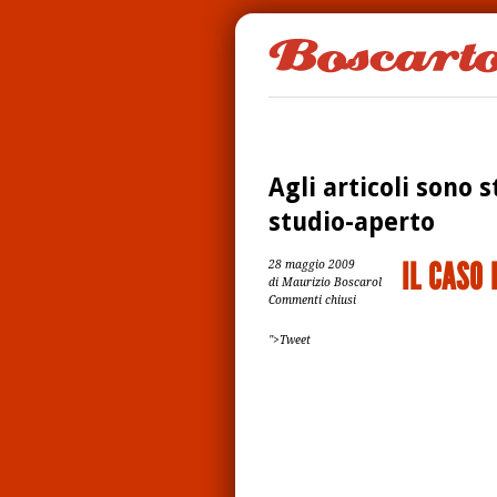
Agli articoli sono s
studio-aperto
IL CASO 
28 maggio 2009
di Maurizio Boscarol
Commenti chiusi
">Tweet