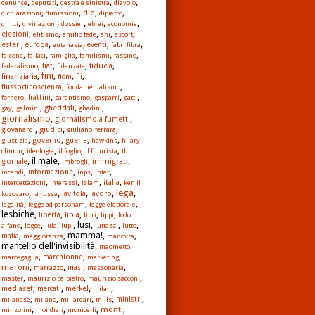
,
,
,
,
denunce
deputati
destra e sinistra
diavolo
,
,
,
,
dio
dichiarazioni
dimissioni
dipietro
,
,
,
,
,
diritti
divinazioni
dossier
ebrei
economia
,
,
,
,
,
elezioni
elitismo
emilio fede
eni
escort
,
,
,
,
,
esteri
europa
eutanasia
eventi
fabri fibra
,
,
,
,
,
falcone
fallaci
famiglia
familismi
fassino
,
,
,
,
fiat
fiducia
federalismo
fidanzate
,
,
,
,
fini
finanziaria
fli
fiom
,
,
flussodicoscienza
fondamentalismo
,
,
,
,
,
fornero
frattini
garantismo
gasparri
gatti
,
,
,
,
gheddafi
gay
gelmini
ghedini
giornalismo
,
,
giornalismo a fumetti
,
,
,
giudici
giovanardi
giuliano ferrara
,
,
,
,
governo
guerra
giustizia
hawkins
hilary
,
,
,
,
clinton
ideologie
il foglio
il futurista
il
, il male,
,
,
immigrati
giornale
imbrogli
,
,
,
,
informazione
incendi
inps
inter
,
,
,
,
italia
intercettazioni
interessi
islam
ken il
lega
,
,
,
,
,
lavoro
kosovaro
la russa
lavitola
,
,
,
legalità
legge ad personam
legge elettorale
lesbiche,
,
,
,
,
libia
libertà
libri
lippi
lodo
,
,
,
, lusi,
,
,
alfano
logge
lula
lupi
luttazzi
lutto
,
, mamma!,
,
mafia
maggioranza
manovra
mantello dell'invisibilità,
,
maometto
,
,
,
marchionne
marcegaglia
marketing
,
,
,
,
maroni
masi
marrazzo
massoneria
,
,
,
master
maurizio belpietro
maurizio sacconi
,
,
,
,
mediaset
merkel
mercati
milan
,
,
,
,
,
milanese
milano
miliardari
mills
ministri
,
,
,
,
monti
minzolini
mondiali
monicelli