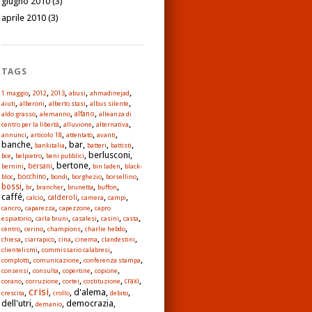
giugno 2010
(3)
aprile 2010
(3)
TAGS
,
,
,
,
,
1 maggio
2012
2013
abusi
ahmadinejad
,
,
,
,
aiuti
alberoni
alberto stasi
albus silente
,
,
,
alfano
aldo grasso
alemanno
alleanza di
,
,
,
centro per la libertà
alluvione
alternativa
,
,
,
,
annunci
articolo 18
attentato
avanti
banche,
, bar,
,
,
bankitalia
batteri
battisti
,
,
, berlusconi,
bce
belpietro
beni pubblici
,
, bertone,
,
bernini
bersani
bin laden
black-
,
,
,
,
,
bloc
bocchino
bondi
borghezio
borsellino
,
,
,
,
,
bossi
br
brancher
brunetta
buffon
caffé,
,
,
,
,
calderoli
calcio
camera
campi
,
,
,
cancro
caparezza
capezzone
capro
,
,
,
,
,
espiatorio
carla bruni
casalesi
casini
casta
,
,
,
,
centro
cerino
champions
charlie hebdo
,
,
,
,
,
chiesa
ciarrapico
cina
cinema
clandestini
,
,
clientelismi
commissario calabresi
,
,
,
complotti
comunicazione
conferenza stampa
,
,
,
,
consensi
consulta
copertine
copione
,
,
,
,
,
corano
corruzione
cortei
costituzione
craxi
crisi
,
,
, d'alema,
,
crescita
crollo
debito
dell'utri,
, democrazia,
demanio