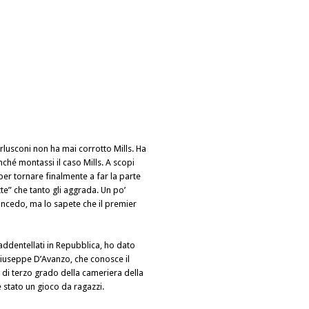
erlusconi non ha mai corrotto Mills. Ha
nché montassi il caso Mills. A scopi
per tornare finalmente a far la parte
tte” che tanto gli aggrada. Un po’
oncedo, ma lo sapete che il premier
addentellati in Repubblica, ho dato
Giuseppe D’Avanzo, che conosce il
 di terzo grado della cameriera della
è stato un gioco da ragazzi.