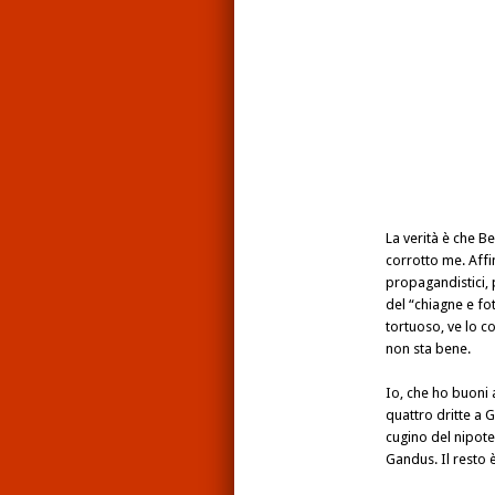
La verità è che B
corrotto me. Affi
propagandistici, 
del “chiagne e fo
tortuoso, ve lo c
non sta bene.
Io, che ho buoni 
quattro dritte a 
cugino del nipote
Gandus. Il resto 