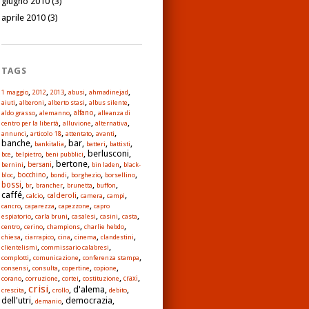
giugno 2010
(3)
aprile 2010
(3)
TAGS
,
,
,
,
,
1 maggio
2012
2013
abusi
ahmadinejad
,
,
,
,
aiuti
alberoni
alberto stasi
albus silente
,
,
,
alfano
aldo grasso
alemanno
alleanza di
,
,
,
centro per la libertà
alluvione
alternativa
,
,
,
,
annunci
articolo 18
attentato
avanti
banche,
, bar,
,
,
bankitalia
batteri
battisti
,
,
, berlusconi,
bce
belpietro
beni pubblici
,
, bertone,
,
bernini
bersani
bin laden
black-
,
,
,
,
,
bloc
bocchino
bondi
borghezio
borsellino
,
,
,
,
,
bossi
br
brancher
brunetta
buffon
caffé,
,
,
,
,
calderoli
calcio
camera
campi
,
,
,
cancro
caparezza
capezzone
capro
,
,
,
,
,
espiatorio
carla bruni
casalesi
casini
casta
,
,
,
,
centro
cerino
champions
charlie hebdo
,
,
,
,
,
chiesa
ciarrapico
cina
cinema
clandestini
,
,
clientelismi
commissario calabresi
,
,
,
complotti
comunicazione
conferenza stampa
,
,
,
,
consensi
consulta
copertine
copione
,
,
,
,
,
corano
corruzione
cortei
costituzione
craxi
crisi
,
,
, d'alema,
,
crescita
crollo
debito
dell'utri,
, democrazia,
demanio