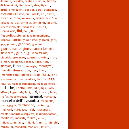
,
,
,
,
denunce
deputati
destra e sinistra
diavolo
,
,
,
,
dio
dichiarazioni
dimissioni
dipietro
,
,
,
,
,
diritti
divinazioni
dossier
ebrei
economia
,
,
,
,
,
elezioni
elitismo
emilio fede
eni
escort
,
,
,
,
,
esteri
europa
eutanasia
eventi
fabri fibra
,
,
,
,
,
falcone
fallaci
famiglia
familismi
fassino
,
,
,
,
fiat
fiducia
federalismo
fidanzate
,
,
,
,
fini
finanziaria
fli
fiom
,
,
flussodicoscienza
fondamentalismo
,
,
,
,
,
fornero
frattini
garantismo
gasparri
gatti
,
,
,
,
gheddafi
gay
gelmini
ghedini
giornalismo
,
,
giornalismo a fumetti
,
,
,
giudici
giovanardi
giuliano ferrara
,
,
,
,
governo
guerra
giustizia
hawkins
hilary
,
,
,
,
clinton
ideologie
il foglio
il futurista
il
, il male,
,
,
immigrati
giornale
imbrogli
,
,
,
,
informazione
incendi
inps
inter
,
,
,
,
italia
intercettazioni
interessi
islam
ken il
lega
,
,
,
,
,
lavoro
kosovaro
la russa
lavitola
,
,
,
legalità
legge ad personam
legge elettorale
lesbiche,
,
,
,
,
libia
libertà
libri
lippi
lodo
,
,
,
, lusi,
,
,
alfano
logge
lula
lupi
luttazzi
lutto
,
, mamma!,
,
mafia
maggioranza
manovra
mantello dell'invisibilità,
,
maometto
,
,
,
marchionne
marcegaglia
marketing
,
,
,
,
maroni
masi
marrazzo
massoneria
,
,
,
master
maurizio belpietro
maurizio sacconi
,
,
,
,
mediaset
merkel
mercati
milan
,
,
,
,
,
milanese
milano
miliardari
mills
ministri
,
,
,
,
monti
minzolini
mondiali
monicelli