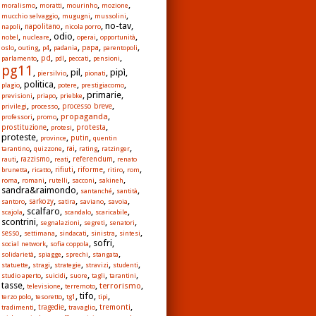
,
,
,
,
moralismo
moratti
mourinho
mozione
,
,
,
mucchio selvaggio
mugugni
mussolini
,
,
, no-tav,
napoli
napolitano
nicola porro
,
, odio,
,
,
nobel
nucleare
operai
opportunità
,
,
,
,
,
,
papa
oslo
outing
p4
padania
parentopoli
,
,
,
,
,
pd
parlamento
pdl
peccati
pensioni
pg11
,
, pil,
, pipì,
piersilvio
pionati
, politica,
,
,
plagio
potere
prestigiacomo
,
,
, primarie,
previsioni
priapo
priebke
,
,
,
privilegi
processo
processo breve
,
,
,
propaganda
professori
promo
,
,
,
protesta
prostituzione
protesi
proteste,
,
,
province
putin
quentin
,
,
,
,
,
rai
tarantino
quizzone
rating
ratzinger
,
,
,
,
referendum
rauti
razzismo
reati
renato
,
,
,
,
,
,
rifiuti
riforme
brunetta
ricatto
ritiro
rom
,
,
,
,
,
roma
romani
rutelli
sacconi
sakineh
sandra&raimondo,
,
,
santanché
santità
,
,
,
,
,
santoro
sarkozy
satira
saviano
savoia
, scalfaro,
,
,
scajola
scandalo
scaricabile
scontrini,
,
,
,
segnalazioni
segreti
senatori
,
,
,
,
,
sesso
settimana
sindacati
sinistra
sintesi
,
, sofri,
social network
sofia coppola
,
,
,
,
solidarietà
spiagge
sprechi
stangata
,
,
,
,
,
statuette
stragi
strategie
stravizi
studenti
,
,
,
,
,
studio aperto
suicidi
suore
tagli
tarantini
tasse,
,
,
,
terrorismo
televisione
terremoto
,
,
, tifo,
,
terzo polo
tesoretto
tg1
tipi
,
,
,
,
tremonti
tradimenti
tragedie
travaglio