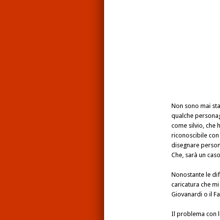
Non sono mai stat
qualche personag
come silvio, che h
riconoscibile con 
disegnare personag
Che, sarà un caso,
Nonostante le diff
caricatura che mi
Giovanardi o il F
Il problema con l