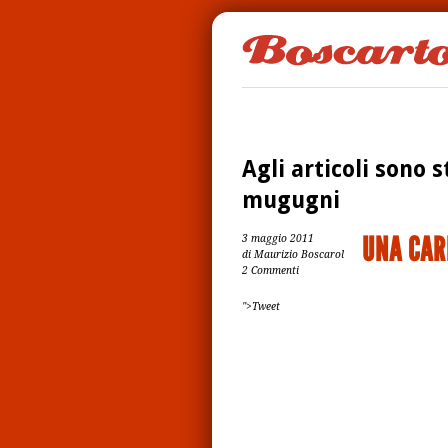
Agli articoli sono s
mugugni
UNA CAR
3 maggio 2011
di Maurizio Boscarol
2 Commenti
">Tweet