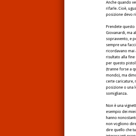
Anche quando ven
rifarle. Cioè, ugua
posizione devo r
Prendete questo 
Giovanardi, ma all
sopravvento, e p
sempre una facci
ricordavano mai a
risultato alla fin
per questo pisto
(tranne forse a qu
mondo), ma dimos
certe caricature,
posizione o una l
somiglianza.
Non è una vignet
esempio dei miei l
hanno nonostante
non vogliono dir
dire quello che t
interessanti prop