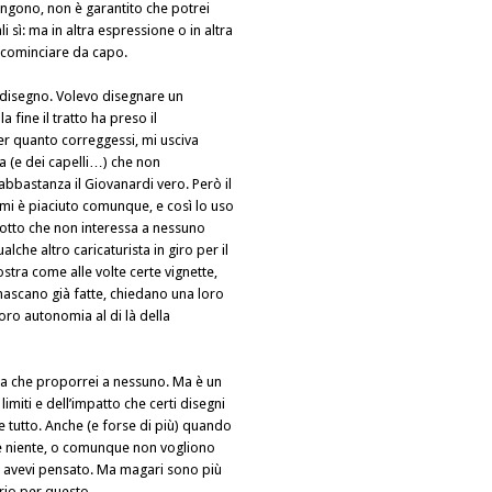
gono, non è garantito che potrei
li sì: ma in altra espressione o in altra
icominciare da capo.
disegno. Volevo disegnare un
a fine il tratto ha preso il
er quanto correggessi, mi usciva
a (e dei capelli…) che non
bbastanza il Giovanardi vero. Però il
e mi è piaciuto comunque, e così lo uso
lotto che non interessa a nessuno
alche altro caricaturista in giro per il
tra come alle volte certe vignette,
 nascano già fatte, chiedano una loro
oro autonomia al di là della
ta che proporrei a nessuno. Ma è un
imiti e dell’impatto che certi disegni
 tutto. Anche (e forse di più) quando
e niente, o comunque non vogliono
u avevi pensato. Ma magari sono più
rio per questo.