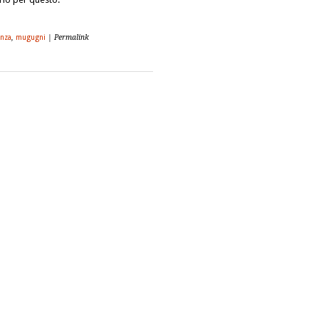
enza
,
mugugni
| Permalink