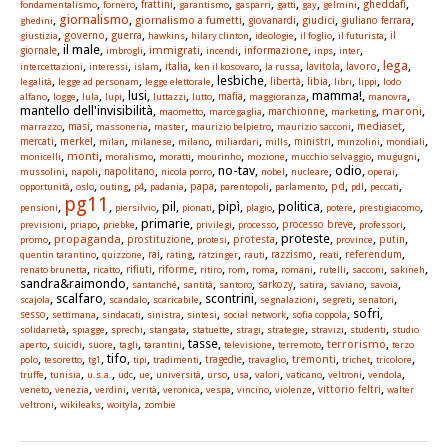
,
,
,
,
,
,
,
,
,
gheddafi
fondamentalismo
fornero
frattini
garantismo
gasparri
gatti
gay
gelmini
giornalismo
,
,
,
,
,
,
giornalismo a fumetti
giudici
ghedini
giovanardi
giuliano ferrara
,
,
,
,
,
,
,
,
governo
guerra
giustizia
hawkins
hilary clinton
ideologie
il foglio
il futurista
il
, il male,
,
,
,
,
,
,
immigrati
informazione
giornale
imbrogli
incendi
inps
inter
lega
,
,
,
,
,
,
,
,
,
italia
lavoro
intercettazioni
interessi
islam
ken il kosovaro
la russa
lavitola
,
,
, lesbiche,
,
,
,
,
libia
legalità
legge ad personam
legge elettorale
libertà
libri
lippi
lodo
,
,
,
, lusi,
,
,
,
, mamma!,
,
mafia
alfano
logge
lula
lupi
luttazzi
lutto
maggioranza
manovra
mantello dell'invisibilità,
,
,
,
,
,
maroni
marchionne
maometto
marcegaglia
marketing
,
,
,
,
,
,
,
masi
mediaset
marrazzo
massoneria
master
maurizio belpietro
maurizio sacconi
,
,
,
,
,
,
,
,
,
,
merkel
mercati
milan
milanese
milano
miliardari
mills
ministri
minzolini
mondiali
,
,
,
,
,
,
,
,
monti
monicelli
moralismo
moratti
mourinho
mozione
mucchio selvaggio
mugugni
,
,
,
, no-tav,
,
, odio,
,
mussolini
napoli
napolitano
nicola porro
nobel
nucleare
operai
,
,
,
,
,
,
,
,
,
,
,
papa
pd
opportunità
oslo
outing
p4
padania
parentopoli
parlamento
pdl
peccati
pg11
,
,
, pil,
, pipì,
, politica,
,
,
pensioni
piersilvio
pionati
plagio
potere
prestigiacomo
,
,
, primarie,
,
,
,
,
previsioni
priapo
priebke
privilegi
processo
processo breve
professori
,
,
,
,
, proteste,
,
,
propaganda
protesta
promo
prostituzione
protesi
province
putin
,
,
,
,
,
,
,
,
,
rai
referendum
quentin tarantino
quizzone
rating
ratzinger
rauti
razzismo
reati
,
,
,
,
,
,
,
,
,
,
,
rifiuti
riforme
renato brunetta
ricatto
ritiro
rom
roma
romani
rutelli
sacconi
sakineh
sandra&raimondo,
,
,
,
,
,
,
,
santanché
santità
santoro
sarkozy
satira
saviano
savoia
, scalfaro,
,
, scontrini,
,
,
,
scajola
scandalo
scaricabile
segnalazioni
segreti
senatori
,
,
,
,
,
,
, sofri,
sesso
settimana
sindacati
sinistra
sintesi
social network
sofia coppola
,
,
,
,
,
,
,
,
,
solidarietà
spiagge
sprechi
stangata
statuette
stragi
strategie
stravizi
studenti
studio
,
,
,
,
, tasse,
,
,
,
terrorismo
aperto
suicidi
suore
tagli
tarantini
televisione
terremoto
terzo
,
,
, tifo,
,
,
,
,
,
,
,
tremonti
polo
tesoretto
tg1
tipi
tradimenti
tragedie
travaglio
trichet
tricolore
,
,
,
,
,
,
,
,
,
,
,
,
truffe
tunisia
u.s.a.
udc
ue
università
urso
usa
valori
vaticano
veltroni
vendola
,
,
,
,
,
,
,
,
,
vittorio feltri
veneto
venezia
verdini
verità
veronica
vespa
vincino
violenze
walter
,
,
,
veltroni
wikileaks
woityla
zombie