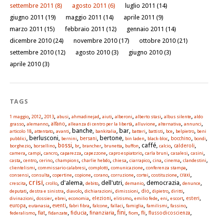
settembre 2011
(8)
agosto 2011
(6)
luglio 2011
(14)
giugno 2011
(19)
maggio 2011
(14)
aprile 2011
(9)
marzo 2011
(15)
febbraio 2011
(12)
gennaio 2011
(14)
dicembre 2010
(24)
novembre 2010
(17)
ottobre 2010
(21)
settembre 2010
(12)
agosto 2010
(3)
giugno 2010
(3)
aprile 2010
(3)
TAGS
,
,
,
,
,
,
,
,
,
1 maggio
2012
2013
abusi
ahmadinejad
aiuti
alberoni
alberto stasi
albus silente
aldo
,
,
,
,
,
,
,
alfano
grasso
alemanno
alleanza di centro per la libertà
alluvione
alternativa
annunci
,
,
, banche,
, bar,
,
,
,
,
articolo 18
attentato
avanti
bankitalia
batteri
battisti
bce
belpietro
beni
, berlusconi,
,
, bertone,
,
,
,
,
pubblici
bernini
bersani
bin laden
black-bloc
bocchino
bondi
,
,
,
,
,
,
, caffé,
,
,
bossi
calderoli
borghezio
borsellino
br
brancher
brunetta
buffon
calcio
,
,
,
,
,
,
,
,
,
camera
campi
cancro
caparezza
capezzone
capro espiatorio
carla bruni
casalesi
casini
,
,
,
,
,
,
,
,
,
,
casta
centro
cerino
champions
charlie hebdo
chiesa
ciarrapico
cina
cinema
clandestini
,
,
,
,
,
clientelismi
commissario calabresi
complotti
comunicazione
conferenza stampa
,
,
,
,
,
,
,
,
,
consensi
consulta
copertine
copione
corano
corruzione
cortei
costituzione
craxi
crisi
,
,
, d'alema,
, dell'utri,
, democrazia,
,
crescita
crollo
debito
demanio
denunce
,
,
,
,
,
,
,
,
dio
deputati
destra e sinistra
diavolo
dichiarazioni
dimissioni
dipietro
diritti
,
,
,
,
,
,
,
,
,
,
elezioni
esteri
divinazioni
dossier
ebrei
economia
elitismo
emilio fede
eni
escort
,
,
,
,
,
,
,
,
,
europa
eutanasia
eventi
fabri fibra
falcone
fallaci
famiglia
familismi
fassino
,
,
,
,
,
,
,
,
,
fini
fiat
fiducia
finanziaria
fli
flussodicoscienza
federalismo
fidanzate
fiom