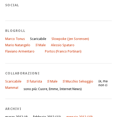
SOCIAL
BLOGROLL
Marco Tonus
Scaricabile
Slowpoke (Jen Sorensen)
Mario Natangelo
Il Male
Alessio Spataro
Flaviano Armentaro
Portos (Franco Portinari)
COLLABORAZIONI
(e, ma
Scaricabile
Il futurista
Il Male
Il Mucchio Selvaggio
non ci
Mamma!
sono più: Cuore, Emme, Internet News)
ARCHIVI
marzo 2012
(4)
febbraio 2012
(11)
gennaio 2012
(10)