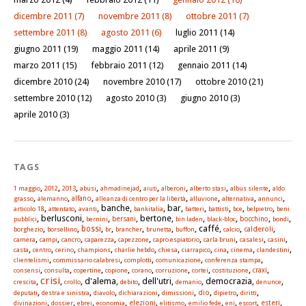
dicembre 2011
(7)
novembre 2011
(8)
ottobre 2011
(7)
settembre 2011
(8)
agosto 2011
(6)
luglio 2011
(14)
giugno 2011
(19)
maggio 2011
(14)
aprile 2011
(9)
marzo 2011
(15)
febbraio 2011
(12)
gennaio 2011
(14)
dicembre 2010
(24)
novembre 2010
(17)
ottobre 2010
(21)
settembre 2010
(12)
agosto 2010
(3)
giugno 2010
(3)
aprile 2010
(3)
TAGS
,
,
,
,
,
,
,
,
,
1 maggio
2012
2013
abusi
ahmadinejad
aiuti
alberoni
alberto stasi
albus silente
aldo
,
,
,
,
,
,
,
alfano
grasso
alemanno
alleanza di centro per la libertà
alluvione
alternativa
annunci
,
,
, banche,
, bar,
,
,
,
,
articolo 18
attentato
avanti
bankitalia
batteri
battisti
bce
belpietro
beni
, berlusconi,
,
, bertone,
,
,
,
,
pubblici
bernini
bersani
bin laden
black-bloc
bocchino
bondi
,
,
,
,
,
,
, caffé,
,
,
bossi
calderoli
borghezio
borsellino
br
brancher
brunetta
buffon
calcio
,
,
,
,
,
,
,
,
,
camera
campi
cancro
caparezza
capezzone
capro espiatorio
carla bruni
casalesi
casini
,
,
,
,
,
,
,
,
,
,
casta
centro
cerino
champions
charlie hebdo
chiesa
ciarrapico
cina
cinema
clandestini
,
,
,
,
,
clientelismi
commissario calabresi
complotti
comunicazione
conferenza stampa
,
,
,
,
,
,
,
,
,
consensi
consulta
copertine
copione
corano
corruzione
cortei
costituzione
craxi
crisi
,
,
, d'alema,
, dell'utri,
, democrazia,
,
crescita
crollo
debito
demanio
denunce
,
,
,
,
,
,
,
,
dio
deputati
destra e sinistra
diavolo
dichiarazioni
dimissioni
dipietro
diritti
,
,
,
,
,
,
,
,
,
,
elezioni
esteri
divinazioni
dossier
ebrei
economia
elitismo
emilio fede
eni
escort