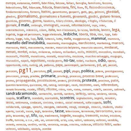
,
,
,
,
,
,
,
,
,
europa
eutanasia
eventi
fabri fibra
falcone
fallaci
famiglia
familismi
fassino
,
,
,
,
,
,
,
,
,
fini
fiat
fiducia
finanziaria
fli
flussodicoscienza
federalismo
fidanzate
fiom
,
,
,
,
,
,
,
,
,
gheddafi
fondamentalismo
fornero
frattini
garantismo
gasparri
gatti
gay
gelmini
giornalismo
,
,
,
,
,
,
giornalismo a fumetti
giudici
ghedini
giovanardi
giuliano ferrara
,
,
,
,
,
,
,
,
governo
guerra
giustizia
hawkins
hilary clinton
ideologie
il foglio
il futurista
il
, il male,
,
,
,
,
,
,
immigrati
informazione
giornale
imbrogli
incendi
inps
inter
lega
,
,
,
,
,
,
,
,
,
italia
lavoro
intercettazioni
interessi
islam
ken il kosovaro
la russa
lavitola
,
,
, lesbiche,
,
,
,
,
libia
legalità
legge ad personam
legge elettorale
libertà
libri
lippi
lodo
,
,
,
, lusi,
,
,
,
, mamma!,
,
mafia
alfano
logge
lula
lupi
luttazzi
lutto
maggioranza
manovra
mantello dell'invisibilità,
,
,
,
,
,
maroni
marchionne
maometto
marcegaglia
marketing
,
,
,
,
,
,
,
masi
mediaset
marrazzo
massoneria
master
maurizio belpietro
maurizio sacconi
,
,
,
,
,
,
,
,
,
,
merkel
mercati
milan
milanese
milano
miliardari
mills
ministri
minzolini
mondiali
,
,
,
,
,
,
,
,
monti
monicelli
moralismo
moratti
mourinho
mozione
mucchio selvaggio
mugugni
,
,
,
, no-tav,
,
, odio,
,
mussolini
napoli
napolitano
nicola porro
nobel
nucleare
operai
,
,
,
,
,
,
,
,
,
,
,
papa
pd
opportunità
oslo
outing
p4
padania
parentopoli
parlamento
pdl
peccati
pg11
,
,
, pil,
, pipì,
, politica,
,
,
pensioni
piersilvio
pionati
plagio
potere
prestigiacomo
,
,
, primarie,
,
,
,
,
previsioni
priapo
priebke
privilegi
processo
processo breve
professori
,
,
,
,
, proteste,
,
,
propaganda
protesta
promo
prostituzione
protesi
province
putin
,
,
,
,
,
,
,
,
,
rai
referendum
quentin tarantino
quizzone
rating
ratzinger
rauti
razzismo
reati
,
,
,
,
,
,
,
,
,
,
,
rifiuti
riforme
renato brunetta
ricatto
ritiro
rom
roma
romani
rutelli
sacconi
sakineh
sandra&raimondo,
,
,
,
,
,
,
,
santanché
santità
santoro
sarkozy
satira
saviano
savoia
, scalfaro,
,
, scontrini,
,
,
,
scajola
scandalo
scaricabile
segnalazioni
segreti
senatori
,
,
,
,
,
,
, sofri,
sesso
settimana
sindacati
sinistra
sintesi
social network
sofia coppola
,
,
,
,
,
,
,
,
,
solidarietà
spiagge
sprechi
stangata
statuette
stragi
strategie
stravizi
studenti
studio
,
,
,
,
, tasse,
,
,
,
terrorismo
aperto
suicidi
suore
tagli
tarantini
televisione
terremoto
terzo
,
,
, tifo,
,
,
,
,
,
,
,
tremonti
polo
tesoretto
tg1
tipi
tradimenti
tragedie
travaglio
trichet
tricolore
,
,
,
,
,
,
,
,
,
,
,
,
truffe
tunisia
u.s.a.
udc
ue
università
urso
usa
valori
vaticano
veltroni
vendola
,
,
,
,
,
,
,
,
,
vittorio feltri
veneto
venezia
verdini
verità
veronica
vespa
vincino
violenze
walter
,
,
,
veltroni
wikileaks
woityla
zombie