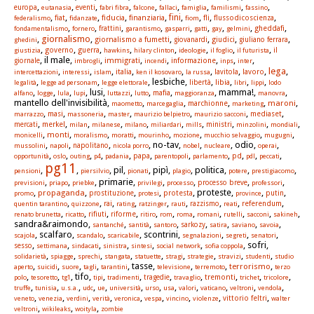
,
,
,
,
,
,
,
,
,
europa
eutanasia
eventi
fabri fibra
falcone
fallaci
famiglia
familismi
fassino
,
,
,
,
,
,
,
,
,
fini
fiat
fiducia
finanziaria
fli
flussodicoscienza
federalismo
fidanzate
fiom
,
,
,
,
,
,
,
,
,
gheddafi
fondamentalismo
fornero
frattini
garantismo
gasparri
gatti
gay
gelmini
giornalismo
,
,
,
,
,
,
giornalismo a fumetti
giudici
ghedini
giovanardi
giuliano ferrara
,
,
,
,
,
,
,
,
governo
guerra
giustizia
hawkins
hilary clinton
ideologie
il foglio
il futurista
il
, il male,
,
,
,
,
,
,
immigrati
informazione
giornale
imbrogli
incendi
inps
inter
lega
,
,
,
,
,
,
,
,
,
italia
lavoro
intercettazioni
interessi
islam
ken il kosovaro
la russa
lavitola
,
,
, lesbiche,
,
,
,
,
libia
legalità
legge ad personam
legge elettorale
libertà
libri
lippi
lodo
,
,
,
, lusi,
,
,
,
, mamma!,
,
mafia
alfano
logge
lula
lupi
luttazzi
lutto
maggioranza
manovra
mantello dell'invisibilità,
,
,
,
,
,
maroni
marchionne
maometto
marcegaglia
marketing
,
,
,
,
,
,
,
masi
mediaset
marrazzo
massoneria
master
maurizio belpietro
maurizio sacconi
,
,
,
,
,
,
,
,
,
,
merkel
mercati
milan
milanese
milano
miliardari
mills
ministri
minzolini
mondiali
,
,
,
,
,
,
,
,
monti
monicelli
moralismo
moratti
mourinho
mozione
mucchio selvaggio
mugugni
,
,
,
, no-tav,
,
, odio,
,
mussolini
napoli
napolitano
nicola porro
nobel
nucleare
operai
,
,
,
,
,
,
,
,
,
,
,
papa
pd
opportunità
oslo
outing
p4
padania
parentopoli
parlamento
pdl
peccati
pg11
,
,
, pil,
, pipì,
, politica,
,
,
pensioni
piersilvio
pionati
plagio
potere
prestigiacomo
,
,
, primarie,
,
,
,
,
previsioni
priapo
priebke
privilegi
processo
processo breve
professori
,
,
,
,
, proteste,
,
,
propaganda
protesta
promo
prostituzione
protesi
province
putin
,
,
,
,
,
,
,
,
,
rai
referendum
quentin tarantino
quizzone
rating
ratzinger
rauti
razzismo
reati
,
,
,
,
,
,
,
,
,
,
,
rifiuti
riforme
renato brunetta
ricatto
ritiro
rom
roma
romani
rutelli
sacconi
sakineh
sandra&raimondo,
,
,
,
,
,
,
,
santanché
santità
santoro
sarkozy
satira
saviano
savoia
, scalfaro,
,
, scontrini,
,
,
,
scajola
scandalo
scaricabile
segnalazioni
segreti
senatori
,
,
,
,
,
,
, sofri,
sesso
settimana
sindacati
sinistra
sintesi
social network
sofia coppola
,
,
,
,
,
,
,
,
,
solidarietà
spiagge
sprechi
stangata
statuette
stragi
strategie
stravizi
studenti
studio
,
,
,
,
, tasse,
,
,
,
terrorismo
aperto
suicidi
suore
tagli
tarantini
televisione
terremoto
terzo
,
,
, tifo,
,
,
,
,
,
,
,
tremonti
polo
tesoretto
tg1
tipi
tradimenti
tragedie
travaglio
trichet
tricolore
,
,
,
,
,
,
,
,
,
,
,
,
truffe
tunisia
u.s.a.
udc
ue
università
urso
usa
valori
vaticano
veltroni
vendola
,
,
,
,
,
,
,
,
,
vittorio feltri
veneto
venezia
verdini
verità
veronica
vespa
vincino
violenze
walter
,
,
,
veltroni
wikileaks
woityla
zombie