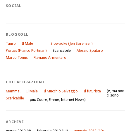
SOCIAL
BLOGROLL
Tauro
Il Male
Slowpoke (Jen Sorensen)
Portos (Franco Portinari)
Scaricabile
Alessio Spataro
Marco Tonus
Flaviano Armentaro
COLLABORAZIONI
(e, ma non
Mamma!
Il Male
Il Mucchio Selvaggio
Il futurista
ci sono
Scaricabile
più: Cuore, Emme, Internet News)
ARCHIVI
marzo 2012
(4)
febbraio 2012
(11)
gennaio 2012
(10)