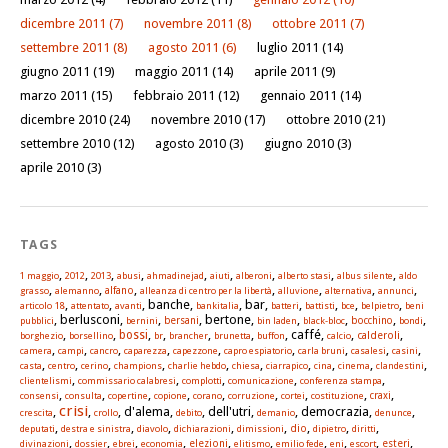
dicembre 2011
(7)
novembre 2011
(8)
ottobre 2011
(7)
settembre 2011
(8)
agosto 2011
(6)
luglio 2011
(14)
giugno 2011
(19)
maggio 2011
(14)
aprile 2011
(9)
marzo 2011
(15)
febbraio 2011
(12)
gennaio 2011
(14)
dicembre 2010
(24)
novembre 2010
(17)
ottobre 2010
(21)
settembre 2010
(12)
agosto 2010
(3)
giugno 2010
(3)
aprile 2010
(3)
TAGS
,
,
,
,
,
,
,
,
,
1 maggio
2012
2013
abusi
ahmadinejad
aiuti
alberoni
alberto stasi
albus silente
aldo
,
,
,
,
,
,
,
alfano
grasso
alemanno
alleanza di centro per la libertà
alluvione
alternativa
annunci
,
,
, banche,
, bar,
,
,
,
,
articolo 18
attentato
avanti
bankitalia
batteri
battisti
bce
belpietro
beni
, berlusconi,
,
, bertone,
,
,
,
,
pubblici
bernini
bersani
bin laden
black-bloc
bocchino
bondi
,
,
,
,
,
,
, caffé,
,
,
bossi
calderoli
borghezio
borsellino
br
brancher
brunetta
buffon
calcio
,
,
,
,
,
,
,
,
,
camera
campi
cancro
caparezza
capezzone
capro espiatorio
carla bruni
casalesi
casini
,
,
,
,
,
,
,
,
,
,
casta
centro
cerino
champions
charlie hebdo
chiesa
ciarrapico
cina
cinema
clandestini
,
,
,
,
,
clientelismi
commissario calabresi
complotti
comunicazione
conferenza stampa
,
,
,
,
,
,
,
,
,
consensi
consulta
copertine
copione
corano
corruzione
cortei
costituzione
craxi
crisi
,
,
, d'alema,
, dell'utri,
, democrazia,
,
crescita
crollo
debito
demanio
denunce
,
,
,
,
,
,
,
,
dio
deputati
destra e sinistra
diavolo
dichiarazioni
dimissioni
dipietro
diritti
,
,
,
,
,
,
,
,
,
,
elezioni
esteri
divinazioni
dossier
ebrei
economia
elitismo
emilio fede
eni
escort