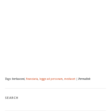
Tags: berlusconi,
finanziaria
,
legge ad personam
,
mediaset
| Permalink
SEARCH