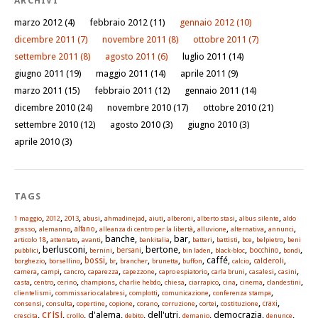
ARCHIVI
marzo 2012
(4)
febbraio 2012
(11)
gennaio 2012
(10)
dicembre 2011
(7)
novembre 2011
(8)
ottobre 2011
(7)
settembre 2011
(8)
agosto 2011
(6)
luglio 2011
(14)
giugno 2011
(19)
maggio 2011
(14)
aprile 2011
(9)
marzo 2011
(15)
febbraio 2011
(12)
gennaio 2011
(14)
dicembre 2010
(24)
novembre 2010
(17)
ottobre 2010
(21)
settembre 2010
(12)
agosto 2010
(3)
giugno 2010
(3)
aprile 2010
(3)
TAGS
,
,
,
,
,
,
,
,
,
1 maggio
2012
2013
abusi
ahmadinejad
aiuti
alberoni
alberto stasi
albus silente
aldo
,
,
,
,
,
,
,
alfano
grasso
alemanno
alleanza di centro per la libertà
alluvione
alternativa
annunci
,
,
, banche,
, bar,
,
,
,
,
articolo 18
attentato
avanti
bankitalia
batteri
battisti
bce
belpietro
beni
, berlusconi,
,
, bertone,
,
,
,
,
pubblici
bernini
bersani
bin laden
black-bloc
bocchino
bondi
,
,
,
,
,
,
, caffé,
,
,
bossi
calderoli
borghezio
borsellino
br
brancher
brunetta
buffon
calcio
,
,
,
,
,
,
,
,
,
camera
campi
cancro
caparezza
capezzone
capro espiatorio
carla bruni
casalesi
casini
,
,
,
,
,
,
,
,
,
,
casta
centro
cerino
champions
charlie hebdo
chiesa
ciarrapico
cina
cinema
clandestini
,
,
,
,
,
clientelismi
commissario calabresi
complotti
comunicazione
conferenza stampa
,
,
,
,
,
,
,
,
,
consensi
consulta
copertine
copione
corano
corruzione
cortei
costituzione
craxi
crisi
,
,
, d'alema,
, dell'utri,
, democrazia,
,
crescita
crollo
debito
demanio
denunce