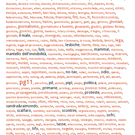
,
,
,
,
,
,
,
,
dio
deputati
destra e sinistra
diavolo
dichiarazioni
dimissioni
dipietro
diritti
,
,
,
,
,
,
,
,
,
,
elezioni
esteri
divinazioni
dossier
ebrei
economia
elitismo
emilio fede
eni
escort
,
,
,
,
,
,
,
,
,
europa
eutanasia
eventi
fabri fibra
falcone
fallaci
famiglia
familismi
fassino
,
,
,
,
,
,
,
,
,
fini
fiat
fiducia
finanziaria
fli
flussodicoscienza
federalismo
fidanzate
fiom
,
,
,
,
,
,
,
,
,
gheddafi
fondamentalismo
fornero
frattini
garantismo
gasparri
gatti
gay
gelmini
giornalismo
,
,
,
,
,
,
giornalismo a fumetti
giudici
ghedini
giovanardi
giuliano ferrara
,
,
,
,
,
,
,
,
governo
guerra
giustizia
hawkins
hilary clinton
ideologie
il foglio
il futurista
il
, il male,
,
,
,
,
,
,
immigrati
informazione
giornale
imbrogli
incendi
inps
inter
lega
,
,
,
,
,
,
,
,
,
italia
lavoro
intercettazioni
interessi
islam
ken il kosovaro
la russa
lavitola
,
,
, lesbiche,
,
,
,
,
libia
legalità
legge ad personam
legge elettorale
libertà
libri
lippi
lodo
,
,
,
, lusi,
,
,
,
, mamma!,
,
mafia
alfano
logge
lula
lupi
luttazzi
lutto
maggioranza
manovra
mantello dell'invisibilità,
,
,
,
,
,
maroni
marchionne
maometto
marcegaglia
marketing
,
,
,
,
,
,
,
masi
mediaset
marrazzo
massoneria
master
maurizio belpietro
maurizio sacconi
,
,
,
,
,
,
,
,
,
,
merkel
mercati
milan
milanese
milano
miliardari
mills
ministri
minzolini
mondiali
,
,
,
,
,
,
,
,
monti
monicelli
moralismo
moratti
mourinho
mozione
mucchio selvaggio
mugugni
,
,
,
, no-tav,
,
, odio,
,
mussolini
napoli
napolitano
nicola porro
nobel
nucleare
operai
,
,
,
,
,
,
,
,
,
,
,
papa
pd
opportunità
oslo
outing
p4
padania
parentopoli
parlamento
pdl
peccati
pg11
,
,
, pil,
, pipì,
, politica,
,
,
pensioni
piersilvio
pionati
plagio
potere
prestigiacomo
,
,
, primarie,
,
,
,
,
previsioni
priapo
priebke
privilegi
processo
processo breve
professori
,
,
,
,
, proteste,
,
,
propaganda
protesta
promo
prostituzione
protesi
province
putin
,
,
,
,
,
,
,
,
,
rai
referendum
quentin tarantino
quizzone
rating
ratzinger
rauti
razzismo
reati
,
,
,
,
,
,
,
,
,
,
,
rifiuti
riforme
renato brunetta
ricatto
ritiro
rom
roma
romani
rutelli
sacconi
sakineh
sandra&raimondo,
,
,
,
,
,
,
,
santanché
santità
santoro
sarkozy
satira
saviano
savoia
, scalfaro,
,
, scontrini,
,
,
,
scajola
scandalo
scaricabile
segnalazioni
segreti
senatori
,
,
,
,
,
,
, sofri,
sesso
settimana
sindacati
sinistra
sintesi
social network
sofia coppola
,
,
,
,
,
,
,
,
,
solidarietà
spiagge
sprechi
stangata
statuette
stragi
strategie
stravizi
studenti
studio
,
,
,
,
, tasse,
,
,
,
terrorismo
aperto
suicidi
suore
tagli
tarantini
televisione
terremoto
terzo
,
,
, tifo,
,
,
,
,
,
,
,
tremonti
polo
tesoretto
tg1
tipi
tradimenti
tragedie
travaglio
trichet
tricolore
,
,
,
,
,
,
,
,
,
,
,
,
truffe
tunisia
u.s.a.
udc
ue
università
urso
usa
valori
vaticano
veltroni
vendola