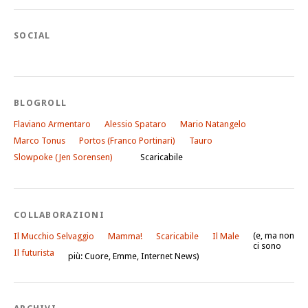
SOCIAL
BLOGROLL
Flaviano Armentaro
Alessio Spataro
Mario Natangelo
Marco Tonus
Portos (Franco Portinari)
Tauro
Slowpoke (Jen Sorensen)
Scaricabile
COLLABORAZIONI
(e, ma non
Il Mucchio Selvaggio
Mamma!
Scaricabile
Il Male
ci sono
Il futurista
più: Cuore, Emme, Internet News)