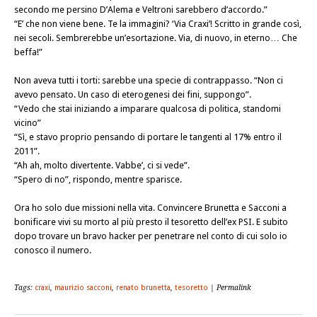
secondo me persino D’Alema e Veltroni sarebbero d’accordo.”
“E’ che non viene bene. Te la immagini? ‘Via Craxi’! Scritto in grande così,
nei secoli. Sembrerebbe un’esortazione. Via, di nuovo, in eterno… Che
beffa!”
Non aveva tutti i torti: sarebbe una specie di contrappasso. “Non ci
avevo pensato. Un caso di eterogenesi dei fini, suppongo”.
“Vedo che stai iniziando a imparare qualcosa di politica, standomi
vicino”
“Sì, e stavo proprio pensando di portare le tangenti al 17% entro il
2011”.
“Ah ah, molto divertente. Vabbe’, ci si vede”.
“Spero di no”, rispondo, mentre sparisce.
Ora ho solo due missioni nella vita. Convincere Brunetta e Sacconi a
bonificare vivi su morto al più presto il tesoretto dell’ex
PSI
. E subito
dopo trovare un bravo hacker per penetrare nel conto di cui solo io
conosco il numero.
Tags:
craxi
,
maurizio sacconi
,
renato brunetta
,
tesoretto
| Permalink