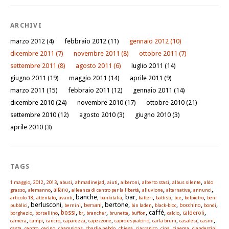
ARCHIVI
marzo 2012
(4)
febbraio 2012
(11)
gennaio 2012
(10)
dicembre 2011
(7)
novembre 2011
(8)
ottobre 2011
(7)
settembre 2011
(8)
agosto 2011
(6)
luglio 2011
(14)
giugno 2011
(19)
maggio 2011
(14)
aprile 2011
(9)
marzo 2011
(15)
febbraio 2011
(12)
gennaio 2011
(14)
dicembre 2010
(24)
novembre 2010
(17)
ottobre 2010
(21)
settembre 2010
(12)
agosto 2010
(3)
giugno 2010
(3)
aprile 2010
(3)
TAGS
,
,
,
,
,
,
,
,
,
1 maggio
2012
2013
abusi
ahmadinejad
aiuti
alberoni
alberto stasi
albus silente
aldo
,
,
,
,
,
,
,
alfano
grasso
alemanno
alleanza di centro per la libertà
alluvione
alternativa
annunci
,
,
, banche,
, bar,
,
,
,
,
articolo 18
attentato
avanti
bankitalia
batteri
battisti
bce
belpietro
beni
, berlusconi,
,
, bertone,
,
,
,
,
pubblici
bernini
bersani
bin laden
black-bloc
bocchino
bondi
,
,
,
,
,
,
, caffé,
,
,
bossi
calderoli
borghezio
borsellino
br
brancher
brunetta
buffon
calcio
,
,
,
,
,
,
,
,
,
camera
campi
cancro
caparezza
capezzone
capro espiatorio
carla bruni
casalesi
casini
,
,
,
,
,
,
,
,
,
,
casta
centro
cerino
champions
charlie hebdo
chiesa
ciarrapico
cina
cinema
clandestini