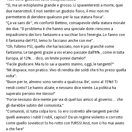
“Sì, ma un ectoplasma grande e grosso. Li spaventeresti a morte, quei
due nanerottoli. E non sembri un giudizio fisico, il mio: non mi
permetterei di deridere qualcuno per la sua statura fisica”.
“Ça va sans dir”, mi confortò Bettino, consapevole della statura morale
dei due. “Il problema è che hanno una speciale dote: riescono a
impadronirsi dei loro fantasmi e a succhiar loro l’energia. Lo fanno con
il fantasma del
PSI
, temo lo facciano anche con me”.
“Oh, l’ultimo
PSI
, quello che hai lasciato, non è poi granché come
fantasma. Le tangenti grazie a voi erano passate dall’8% , come in tutta
Europa, al 12%… dico, un limite potevi dartelo!”
“Facile giudicare. Ma tu lo sai a quanto stanno, oggi, le tangenti?”
“Mi dispiace, non pratico. Vivo di rendita dei soldi che ti ho preso quella
volta”.
“Buon per te, almeno sono servito a qualcosa. Be’, sono al 15%!! Ti
rendi conto? Le hanno alzate, e nessuno dice niente. La politica ha
superato persino me stesso!”
“Forse nessuno dice niente per via di quel tuo amico al governo… che
gli darebbe subito del comunista.”
“Comunisti, sì: tutta colpa loro. Io ero costretto alle tangenti perché
quelli avevano i rubli! I rubli, capisci? Da un regime violento e corrotto
come quello sovietico! Io ho rotto con l’URSS! Anzi, non ci ho mai avuto
a che fare”