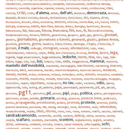
,
,
,
,
,
clientelismi
commissario calabresi
complotti
comunicazione
conferenza stampa
,
,
,
,
,
,
,
,
,
consensi
consulta
copertine
copione
corano
corruzione
cortei
costituzione
craxi
crisi
,
,
, d'alema,
, dell'utri,
, democrazia,
,
crescita
crollo
debito
demanio
denunce
,
,
,
,
,
,
,
,
dio
deputati
destra e sinistra
diavolo
dichiarazioni
dimissioni
dipietro
diritti
,
,
,
,
,
,
,
,
,
,
elezioni
esteri
divinazioni
dossier
ebrei
economia
elitismo
emilio fede
eni
escort
,
,
,
,
,
,
,
,
,
europa
eutanasia
eventi
fabri fibra
falcone
fallaci
famiglia
familismi
fassino
,
,
,
,
,
,
,
,
,
fini
fiat
fiducia
finanziaria
fli
flussodicoscienza
federalismo
fidanzate
fiom
,
,
,
,
,
,
,
,
,
gheddafi
fondamentalismo
fornero
frattini
garantismo
gasparri
gatti
gay
gelmini
giornalismo
,
,
,
,
,
,
giornalismo a fumetti
giudici
ghedini
giovanardi
giuliano ferrara
,
,
,
,
,
,
,
,
governo
guerra
giustizia
hawkins
hilary clinton
ideologie
il foglio
il futurista
il
, il male,
,
,
,
,
,
,
immigrati
informazione
giornale
imbrogli
incendi
inps
inter
lega
,
,
,
,
,
,
,
,
,
italia
lavoro
intercettazioni
interessi
islam
ken il kosovaro
la russa
lavitola
,
,
, lesbiche,
,
,
,
,
libia
legalità
legge ad personam
legge elettorale
libertà
libri
lippi
lodo
,
,
,
, lusi,
,
,
,
, mamma!,
,
mafia
alfano
logge
lula
lupi
luttazzi
lutto
maggioranza
manovra
mantello dell'invisibilità,
,
,
,
,
,
maroni
marchionne
maometto
marcegaglia
marketing
,
,
,
,
,
,
,
masi
mediaset
marrazzo
massoneria
master
maurizio belpietro
maurizio sacconi
,
,
,
,
,
,
,
,
,
,
merkel
mercati
milan
milanese
milano
miliardari
mills
ministri
minzolini
mondiali
,
,
,
,
,
,
,
,
monti
monicelli
moralismo
moratti
mourinho
mozione
mucchio selvaggio
mugugni
,
,
,
, no-tav,
,
, odio,
,
mussolini
napoli
napolitano
nicola porro
nobel
nucleare
operai
,
,
,
,
,
,
,
,
,
,
,
papa
pd
opportunità
oslo
outing
p4
padania
parentopoli
parlamento
pdl
peccati
pg11
,
,
, pil,
, pipì,
, politica,
,
,
pensioni
piersilvio
pionati
plagio
potere
prestigiacomo
,
,
, primarie,
,
,
,
,
previsioni
priapo
priebke
privilegi
processo
processo breve
professori
,
,
,
,
, proteste,
,
,
propaganda
protesta
promo
prostituzione
protesi
province
putin
,
,
,
,
,
,
,
,
,
rai
referendum
quentin tarantino
quizzone
rating
ratzinger
rauti
razzismo
reati
,
,
,
,
,
,
,
,
,
,
,
rifiuti
riforme
renato brunetta
ricatto
ritiro
rom
roma
romani
rutelli
sacconi
sakineh
sandra&raimondo,
,
,
,
,
,
,
,
santanché
santità
santoro
sarkozy
satira
saviano
savoia
, scalfaro,
,
, scontrini,
,
,
,
scajola
scandalo
scaricabile
segnalazioni
segreti
senatori
,
,
,
,
,
,
, sofri,
sesso
settimana
sindacati
sinistra
sintesi
social network
sofia coppola
,
,
,
,
,
,
,
,
,
solidarietà
spiagge
sprechi
stangata
statuette
stragi
strategie
stravizi
studenti
studio