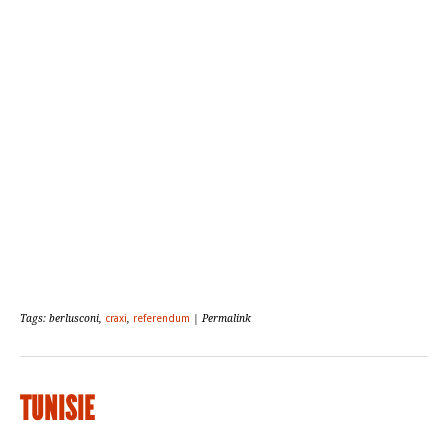
Tags: berlusconi,
craxi
,
referendum
| Permalink
TUNISIE