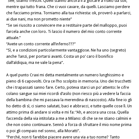
“See, stiamo freschi. Quelli stanno ancora lì a giocare a risiko da soli,
mentre qui tutto frana. Che ci vuoi cavare, da quelli. Lasciamo perdere
che facciamo prima. Torniamo alla tua richiesta: ok, proverò a parlarci,
ai due nani, ma non prometto niente”
“Se sei riuscito a convincere me a restituire parte del malloppo, puoi
farcela anche con loro. Ti lascio il numero del mio conto corrente
attuale.”
“Avete un conto corrente all’inferno???”
“Sì, e a condizioni particolarmente vantaggiose. Ne ha uno (segreto)
anche Tanzi, per portarsi avanti. Costa un po’ caro il bonifico
dall’aldiqua, ma ne vale la pena”.
A quel punto Craxi mi detta mentalmente un numero lunghissimo e
pieno di 6 capovolti. Ora ce l’ho scolpito in memoria. Uno dei trucchetti
che i trapassati sanno fare. Certo, poteva starci un po’ attento: le cifre
colano sangue sui miei ricordi d’asilo (non riesco più a vedere la faccia
della bambina che mi passava la merendina di nascosto). Alla fine io gli
ho detto di sì, ci siamo salutati, baci e abbracci, e tutte quelle cose lì. Un
attimo prima di andare si volta e mi fa: “Ah, e ancora una cosa. Quella
faccenda della via intitolata a me a Milano: dì che se ne stiano calmini e
che non osino continuare. Sennò a forza di sfruttare il mio nome prima
o poi gli compaio nel sonno, alla Moratti”.
“Perché, non ti farebbe piacere avere una via a tuo nome? Tanto