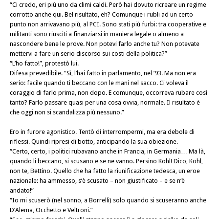
“Ci credo, eri più uno da climi caldi. Però hai dovuto ricreare un regime
corrotto anche qui. Bel risultato, eh? Comunque i rubli ad un certo
punto non arrivavano più, al
PCI
. Sono stati più furbi: tra cooperative e
militanti sono riusciti a finanziarsi in maniera legale o almeno a
nascondere bene le prove. Non potevi farlo anche tu? Non potevate
mettervi a fare un serio discorso sui costi della politica?”
“L’ho fatto!”, protestò lui.
Difesa prevedibile. “Sì, l’hai fatto in parlamento, nel ’93. Ma non era
serio: facile quando ti beccano con le mani nel sacco. Ci voleva il
coraggio di farlo prima, non dopo. E comunque, occorreva rubare così
tanto? Farlo passare quasi per una cosa ovvia, normale. Il risultato è
che oggi non si scandalizza più nessuno.”
Ero in furore agonistico. Tentò di interrompermi, ma era debole di
riflessi. Quindi ripresi di botto, anticipando la sua obiezione.
“Certo, certo, i politici rubavano anche in Francia, in Germania… Ma là,
quando li beccano, si scusano e se ne vanno. Persino Kohl! Dico, Kohl,
non te, Bettino. Quello che ha fatto la riunificazione tedesca, un eroe
nazionale: ha ammesso, s‘è scusato – non giustificato – e se n‘è
andato!”
“Io mi scuserò (nel sonno, a Borrelli) solo quando si scuseranno anche
D’Alema, Occhetto e Veltroni.”