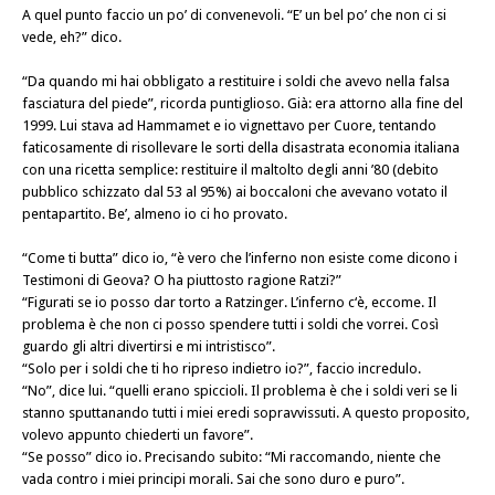
A quel punto faccio un po’ di convenevoli. “E’ un bel po’ che non ci si
vede, eh?” dico.
“Da quando mi hai obbligato a restituire i soldi che avevo nella falsa
fasciatura del piede”, ricorda puntiglioso. Già: era attorno alla fine del
1999. Lui stava ad Hammamet e io vignettavo per Cuore, tentando
faticosamente di risollevare le sorti della disastrata economia italiana
con una ricetta semplice: restituire il maltolto degli anni ’80 (debito
pubblico schizzato dal 53 al 95%) ai boccaloni che avevano votato il
pentapartito. Be’, almeno io ci ho provato.
“Come ti butta” dico io, “è vero che l’inferno non esiste come dicono i
Testimoni di Geova? O ha piuttosto ragione Ratzi?”
“Figurati se io posso dar torto a Ratzinger. L’inferno c‘è, eccome. Il
problema è che non ci posso spendere tutti i soldi che vorrei. Così
guardo gli altri divertirsi e mi intristisco”.
“Solo per i soldi che ti ho ripreso indietro io?”, faccio incredulo.
“No”, dice lui. “quelli erano spiccioli. Il problema è che i soldi veri se li
stanno sputtanando tutti i miei eredi sopravvissuti. A questo proposito,
volevo appunto chiederti un favore”.
“Se posso” dico io. Precisando subito: “Mi raccomando, niente che
vada contro i miei principi morali. Sai che sono duro e puro”.