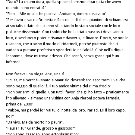
“Duro? La chiami dura, quella specie di erezione barzotta che avevi
quando sono entrato?”
“Ehm… Alle odalische piaceva. Andiamo, dimmi cosa vuoi”.
“Per favore, vai da Brunetta e Sacconi e dì che la piantino di richiamarsi
ai socialisti, dato che stanno sfasciando lo stato sociale con le loro
politiche dissennate. Con i soldi che ho lasciato nascosti dove sanno
loro, dovrebbero poterle risanare davvero, le finanze. E però, se non le
risanano, che trovino il modo di ridarmeli, perché piuttosto che ci
vadano a puttane preferisco spenderli io nell’aldilà. Cioè nell’aldiqua.
Insomma, dove mi trovo adesso. Che sennò, senza grana qui è un
inferno”.
Non faceva una piega. Anzi, una sì.
“Scusa, ma perché Renato e Maurizio dovrebbero ascoltarmi? Sai che
sono peggio di quello là, il tuo amico vittima del clima d’odio”.
“Non parlarmi di quello. Con tutti i favori che gli ho fatto – praticamente
l’ho allevato – almeno una visitina con Anja Pieroni poteva farmela,
prima del 2000”.
“Vabbe, ma perché io? Vai tu, di notte, da loro. Parlaci. Eri il loro capo,
no?”
“Da vivo. Ma da morto ho paura”.
“Paura? Tu? Grande, grosso e gassoso?”
“Non sono gassoso, sono ectoplasmatico”