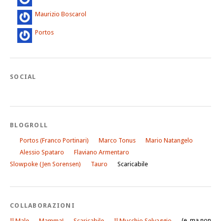
Maurizio Boscarol
Portos
SOCIAL
BLOGROLL
Portos (Franco Portinari)
Marco Tonus
Mario Natangelo
Alessio Spataro
Flaviano Armentaro
Slowpoke (Jen Sorensen)
Tauro
Scaricabile
COLLABORAZIONI
(e, ma non
Il Male
Mamma!
Scaricabile
Il Mucchio Selvaggio