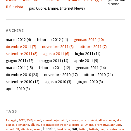
ci sono
Il futurista
più: Cuore, Emme, Internet News)
ARCHIVI
marzo 2012
(4)
febbraio 2012
(11)
gennaio 2012
(10)
dicembre 2011
(7)
novembre 2011
(8)
ottobre 2011
(7)
settembre 2011
(8)
agosto 2011
(6)
luglio 2011
(14)
giugno 2011
(19)
maggio 2011
(14)
aprile 2011
(9)
marzo 2011
(15)
febbraio 2011
(12)
gennaio 2011
(14)
dicembre 2010
(24)
novembre 2010
(17)
ottobre 2010
(21)
settembre 2010
(12)
agosto 2010
(3)
giugno 2010
(3)
aprile 2010
(3)
TAGS
,
,
,
,
,
,
,
,
,
1 maggio
2012
2013
abusi
ahmadinejad
aiuti
alberoni
alberto stasi
albus silente
aldo
,
,
,
,
,
,
,
alfano
grasso
alemanno
alleanza di centro per la libertà
alluvione
alternativa
annunci
,
,
, banche,
, bar,
,
,
,
,
articolo 18
attentato
avanti
bankitalia
batteri
battisti
bce
belpietro
beni