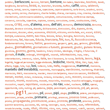
, berlusconi,
,
, bertone,
,
,
,
,
pubblici
bernini
bersani
bin laden
black-bloc
bocchino
bondi
,
,
,
,
,
,
, caffé,
,
,
bossi
calderoli
borghezio
borsellino
br
brancher
brunetta
buffon
calcio
,
,
,
,
,
,
,
,
,
camera
campi
cancro
caparezza
capezzone
capro espiatorio
carla bruni
casalesi
casini
,
,
,
,
,
,
,
,
,
,
casta
centro
cerino
champions
charlie hebdo
chiesa
ciarrapico
cina
cinema
clandestini
,
,
,
,
,
clientelismi
commissario calabresi
complotti
comunicazione
conferenza stampa
,
,
,
,
,
,
,
,
,
consensi
consulta
copertine
copione
corano
corruzione
cortei
costituzione
craxi
crisi
,
,
, d'alema,
, dell'utri,
, democrazia,
,
crescita
crollo
debito
demanio
denunce
,
,
,
,
,
,
,
,
dio
deputati
destra e sinistra
diavolo
dichiarazioni
dimissioni
dipietro
diritti
,
,
,
,
,
,
,
,
,
,
elezioni
esteri
divinazioni
dossier
ebrei
economia
elitismo
emilio fede
eni
escort
,
,
,
,
,
,
,
,
,
europa
eutanasia
eventi
fabri fibra
falcone
fallaci
famiglia
familismi
fassino
,
,
,
,
,
,
,
,
,
fini
fiat
fiducia
finanziaria
fli
flussodicoscienza
federalismo
fidanzate
fiom
,
,
,
,
,
,
,
,
,
gheddafi
fondamentalismo
fornero
frattini
garantismo
gasparri
gatti
gay
gelmini
giornalismo
,
,
,
,
,
,
giornalismo a fumetti
giudici
ghedini
giovanardi
giuliano ferrara
,
,
,
,
,
,
,
,
governo
guerra
giustizia
hawkins
hilary clinton
ideologie
il foglio
il futurista
il
, il male,
,
,
,
,
,
,
immigrati
informazione
giornale
imbrogli
incendi
inps
inter
lega
,
,
,
,
,
,
,
,
,
italia
lavoro
intercettazioni
interessi
islam
ken il kosovaro
la russa
lavitola
,
,
, lesbiche,
,
,
,
,
libia
legalità
legge ad personam
legge elettorale
libertà
libri
lippi
lodo
,
,
,
, lusi,
,
,
,
, mamma!,
,
mafia
alfano
logge
lula
lupi
luttazzi
lutto
maggioranza
manovra
mantello dell'invisibilità,
,
,
,
,
,
maroni
marchionne
maometto
marcegaglia
marketing
,
,
,
,
,
,
,
masi
mediaset
marrazzo
massoneria
master
maurizio belpietro
maurizio sacconi
,
,
,
,
,
,
,
,
,
,
merkel
mercati
milan
milanese
milano
miliardari
mills
ministri
minzolini
mondiali
,
,
,
,
,
,
,
,
monti
monicelli
moralismo
moratti
mourinho
mozione
mucchio selvaggio
mugugni
,
,
,
, no-tav,
,
, odio,
,
mussolini
napoli
napolitano
nicola porro
nobel
nucleare
operai
,
,
,
,
,
,
,
,
,
,
,
papa
pd
opportunità
oslo
outing
p4
padania
parentopoli
parlamento
pdl
peccati
pg11
,
,
, pil,
, pipì,
, politica,
,
,
pensioni
piersilvio
pionati
plagio
potere
prestigiacomo
,
,
, primarie,
,
,
,
,
previsioni
priapo
priebke
privilegi
processo
processo breve
professori
,
,
,
,
, proteste,
,
,
propaganda
protesta
promo
prostituzione
protesi
province
putin
,
,
,
,
,
,
,
,
,
rai
referendum
quentin tarantino
quizzone
rating
ratzinger
rauti
razzismo
reati
,
,
,
,
,
,
,
,
,
,
,
rifiuti
riforme
renato brunetta
ricatto
ritiro
rom
roma
romani
rutelli
sacconi
sakineh