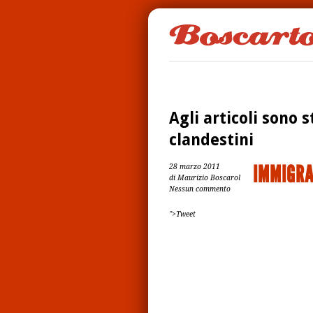
Agli articoli sono s
clandestini
IMMIGRA
28 marzo 2011
di Maurizio Boscarol
Nessun commento
">Tweet