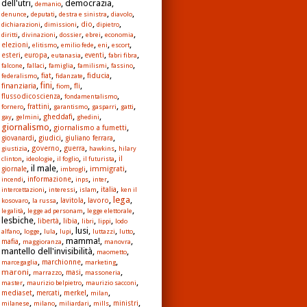
dell'utri,
, democrazia,
demanio
,
,
,
,
denunce
deputati
destra e sinistra
diavolo
,
,
,
,
dio
dichiarazioni
dimissioni
dipietro
,
,
,
,
,
diritti
divinazioni
dossier
ebrei
economia
,
,
,
,
,
elezioni
elitismo
emilio fede
eni
escort
,
,
,
,
,
esteri
europa
eutanasia
eventi
fabri fibra
,
,
,
,
,
falcone
fallaci
famiglia
familismi
fassino
,
,
,
,
fiat
fiducia
federalismo
fidanzate
,
,
,
,
fini
finanziaria
fli
fiom
,
,
flussodicoscienza
fondamentalismo
,
,
,
,
,
fornero
frattini
garantismo
gasparri
gatti
,
,
,
,
gheddafi
gay
gelmini
ghedini
giornalismo
,
,
giornalismo a fumetti
,
,
,
giudici
giovanardi
giuliano ferrara
,
,
,
,
governo
guerra
giustizia
hawkins
hilary
,
,
,
,
clinton
ideologie
il foglio
il futurista
il
, il male,
,
,
immigrati
giornale
imbrogli
,
,
,
,
informazione
incendi
inps
inter
,
,
,
,
italia
intercettazioni
interessi
islam
ken il
lega
,
,
,
,
,
lavoro
kosovaro
la russa
lavitola
,
,
,
legalità
legge ad personam
legge elettorale
lesbiche,
,
,
,
,
libia
libertà
libri
lippi
lodo
,
,
,
, lusi,
,
,
alfano
logge
lula
lupi
luttazzi
lutto
,
, mamma!,
,
mafia
maggioranza
manovra
mantello dell'invisibilità,
,
maometto
,
,
,
marchionne
marcegaglia
marketing
,
,
,
,
maroni
masi
marrazzo
massoneria
,
,
,
master
maurizio belpietro
maurizio sacconi
,
,
,
,
mediaset
merkel
mercati
milan
,
,
,
,
,
milanese
milano
miliardari
mills
ministri