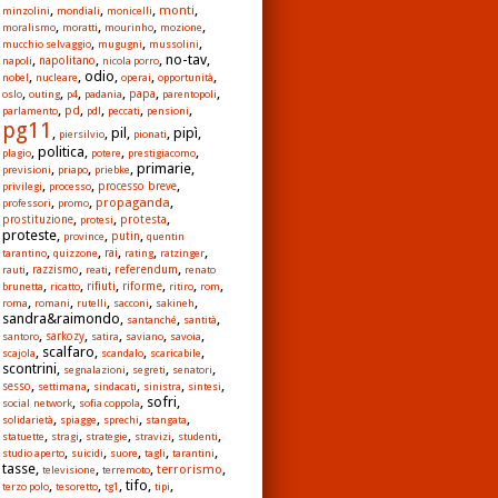
,
,
,
,
monti
minzolini
mondiali
monicelli
,
,
,
,
moralismo
moratti
mourinho
mozione
,
,
,
mucchio selvaggio
mugugni
mussolini
,
,
, no-tav,
napoli
napolitano
nicola porro
,
, odio,
,
,
nobel
nucleare
operai
opportunità
,
,
,
,
,
,
papa
oslo
outing
p4
padania
parentopoli
,
,
,
,
,
pd
parlamento
pdl
peccati
pensioni
pg11
,
, pil,
, pipì,
piersilvio
pionati
, politica,
,
,
plagio
potere
prestigiacomo
,
,
, primarie,
previsioni
priapo
priebke
,
,
,
privilegi
processo
processo breve
,
,
,
propaganda
professori
promo
,
,
,
protesta
prostituzione
protesi
proteste,
,
,
province
putin
quentin
,
,
,
,
,
rai
tarantino
quizzone
rating
ratzinger
,
,
,
,
referendum
rauti
razzismo
reati
renato
,
,
,
,
,
,
rifiuti
riforme
brunetta
ricatto
ritiro
rom
,
,
,
,
,
roma
romani
rutelli
sacconi
sakineh
sandra&raimondo,
,
,
santanché
santità
,
,
,
,
,
santoro
sarkozy
satira
saviano
savoia
, scalfaro,
,
,
scajola
scandalo
scaricabile
scontrini,
,
,
,
segnalazioni
segreti
senatori
,
,
,
,
,
sesso
settimana
sindacati
sinistra
sintesi
,
, sofri,
social network
sofia coppola
,
,
,
,
solidarietà
spiagge
sprechi
stangata
,
,
,
,
,
statuette
stragi
strategie
stravizi
studenti
,
,
,
,
,
studio aperto
suicidi
suore
tagli
tarantini
tasse,
,
,
,
terrorismo
televisione
terremoto
,
,
, tifo,
,
terzo polo
tesoretto
tg1
tipi