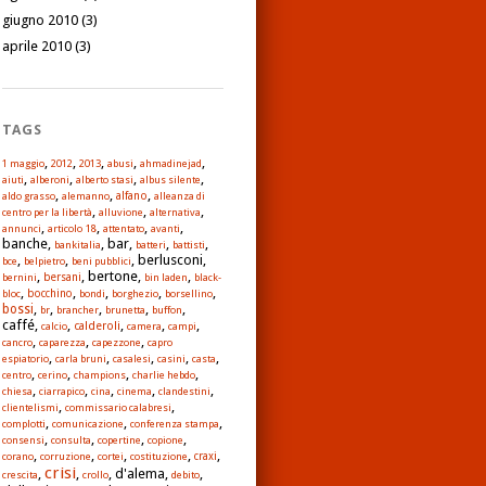
giugno 2010
(3)
aprile 2010
(3)
TAGS
,
,
,
,
,
1 maggio
2012
2013
abusi
ahmadinejad
,
,
,
,
aiuti
alberoni
alberto stasi
albus silente
,
,
,
alfano
aldo grasso
alemanno
alleanza di
,
,
,
centro per la libertà
alluvione
alternativa
,
,
,
,
annunci
articolo 18
attentato
avanti
banche,
, bar,
,
,
bankitalia
batteri
battisti
,
,
, berlusconi,
bce
belpietro
beni pubblici
,
, bertone,
,
bernini
bersani
bin laden
black-
,
,
,
,
,
bloc
bocchino
bondi
borghezio
borsellino
,
,
,
,
,
bossi
br
brancher
brunetta
buffon
caffé,
,
,
,
,
calderoli
calcio
camera
campi
,
,
,
cancro
caparezza
capezzone
capro
,
,
,
,
,
espiatorio
carla bruni
casalesi
casini
casta
,
,
,
,
centro
cerino
champions
charlie hebdo
,
,
,
,
,
chiesa
ciarrapico
cina
cinema
clandestini
,
,
clientelismi
commissario calabresi
,
,
,
complotti
comunicazione
conferenza stampa
,
,
,
,
consensi
consulta
copertine
copione
,
,
,
,
,
corano
corruzione
cortei
costituzione
craxi
crisi
,
,
, d'alema,
,
crescita
crollo
debito