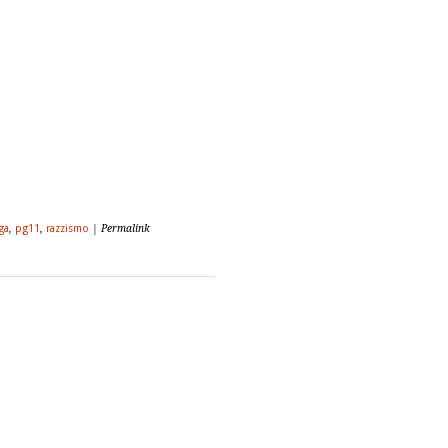
ga
,
pg11
,
razzismo
| Permalink